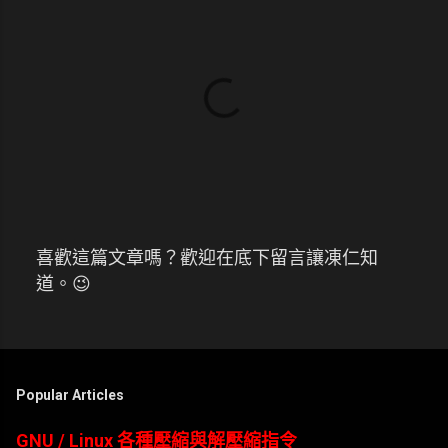
喜歡這篇文章嗎？歡迎在底下留言讓凍仁知
張
道。😉
貼
留
言
Popular Articles
GNU / Linux 各種壓縮與解壓縮指令