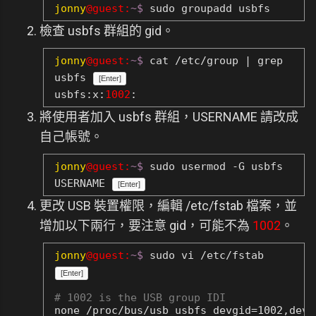
jonny
@guest:
~$
sudo groupadd usbfs
檢查 usbfs 群組的 gid。
jonny
@guest:
~$
cat /etc/group | grep
usbfs
[Enter]
usbfs:x:
1002
:
將使用者加入 usbfs 群組，USERNAME 請改成
自己帳號。
jonny
@guest:
~$
sudo usermod -G usbfs
USERNAME
[Enter]
更改 USB 裝置權限，編輯 /etc/fstab 檔案，並
增加以下兩行，要注意 gid，可能不為
1002
。
jonny
@guest:
~$
sudo vi /etc/fstab
[Enter]
# 1002 is the USB group IDI