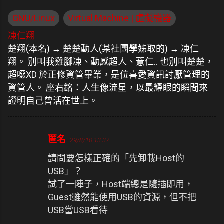
GNU/Linux
Virtual Machine | 虛擬機器
凍仁翔
楚翔(本名) → 楚楚動人(某社團學姊取的) → 凍仁
翔。 別叫我雞腳凍、動感超人、薏仁.. 也別叫楚楚，
超噁XD 於正修資管畢業，是位喜愛資訊討厭管理的
資管人。 座右銘：人生像流星，以最耀眼的瞬間來
證明自己曾活在世上。
匿名
29/8/10 13:37
留
言
請問要怎樣正確的「先卸載Host的
USB」？
試了一陣子，Host端總是隨插即用，
Guest雖然能使用USB的資源，但不把
USB當USB看待