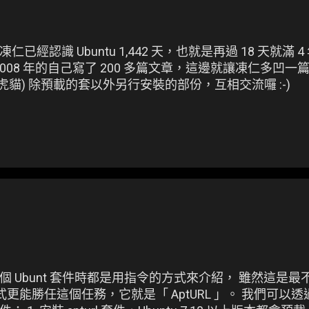
經認識 Ubuntu 1,442 天，也就是再過 18 天就滿 4 
2008 年的自己寫了 200 多篇文章，這邊就讓凍仁多凹一
 (有夢的虎貓) 除預載的套以外另行安裝的部份，互相交流囉 :-)
 Ubunt 套件時都是用指令的方式來介紹， 雖然這是最
小程式更能勝任這個任務，它就是「 AptURL 」。 我們可