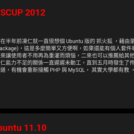
OSCUP 2012
在半年前凍仁就一直很想個 Ubuntu 版的 抓火狐 ，藉
package)，這是多麼簡單又方便啊，如果還能有個人套
一來讓使用者不用再為重灌而煩惱，二來也可以推薦給其他
凍仁能力不足的關係一直遲遲未動工，直到五月時發生了
道，有機會重新接觸 PHP 與 MySQL， 其實大學都有
是凍仁在 Ubuntu Bof 分享的簡報 #[註1] ，若有更
仁， 至於哪天才會完成還沒有個底，畢竟現在已經不是個學
buntu 11.10