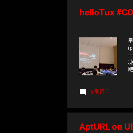
表
helloTux #C
文
章
早
(
跑
下
5 則留言
AptURL on U