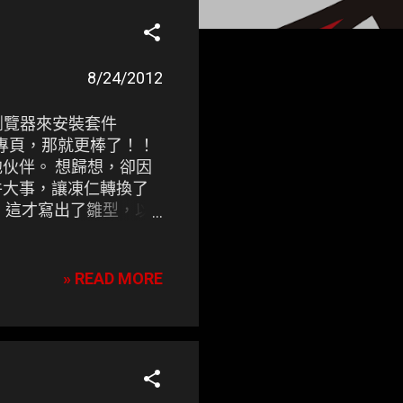
8/24/2012
由瀏覽器來安裝套件
件專頁，那就更棒了！！
伙伴。 想歸想，卻因
件大事，讓凍仁轉換了
教 ，這才寫出了雛型，以
好的建議及想法還請告知凍
生了 。
» READ MORE