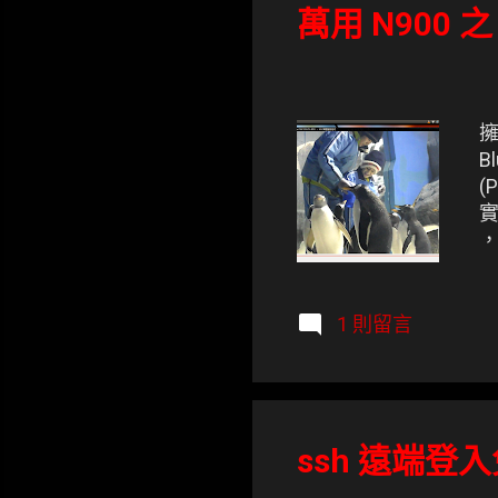
萬用 N900 
擁
B
(
實
，
上
1 則留言
ssh 遠端登入免