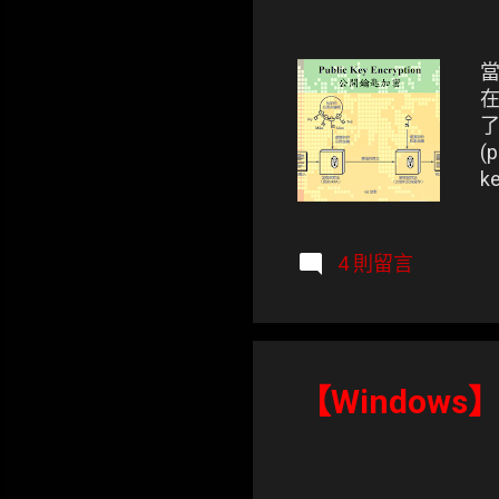
當
了
(
k
4 則留言
【Windows