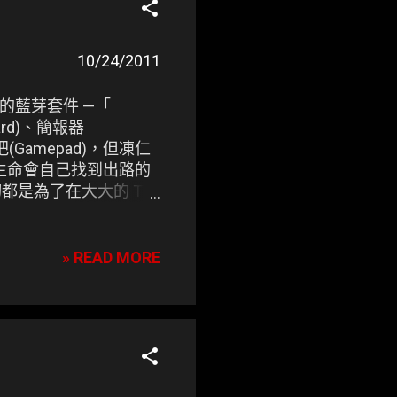
10/24/2011
很棒的藍芽套件 —「
ard)、簡報器
手把(Gamepad)，但凍仁
用， 生命會自己找到出路的
一切都是為了在大大的 TV
» READ MORE