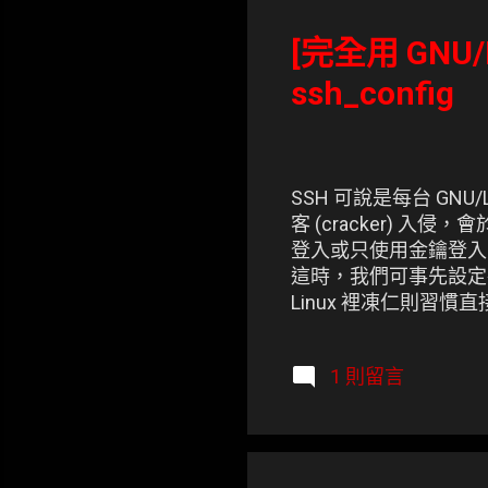
表
文
[完全用 GNU/
章
ssh_config
SSH 可說是每台 G
客 (cracker) 
登入或只使用金鑰登入 
這時，我們可事先設定各個主
Linux 裡凍仁則習慣直接編修
1 則留言