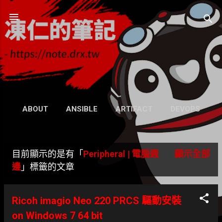
跳到主要內容
凍仁的筆記
- https://note.drx.tw
網頁
ABOUT
ANSIBLE
ARTIFACT
DEVOPS
UBUNTU
SEARCH
WIKI
更多…
目前顯示的是有「
Peripheral | 電腦週
顯示全部
GRAVATAR
發
邊
」標籤的文章
表
Ricoh imagio Neo 220 PRCS 驅動安裝
文
on Windows 7 64 bit