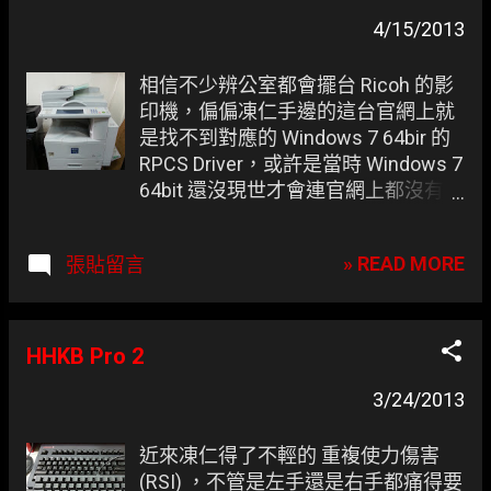
章
4/15/2013
相信不少辨公室都會擺台 Ricoh 的影
印機，偏偏凍仁手邊的這台官網上就
是找不到對應的 Windows 7 64bir 的
RPCS Driver，或許是當時 Windows 7
64bit 還沒現世才會連官網上都沒有，
好在得到善心人士的幫忙，這下把它
丟到 Google Drive 以後就不怕找不到
» READ MORE
張貼留言
了。 ▲ 辨公室的 Ricoh imagio Neo
220。
HHKB Pro 2
3/24/2013
近來凍仁得了不輕的 重複使力傷害
(RSI) ，不管是左手還是右手都痛得要