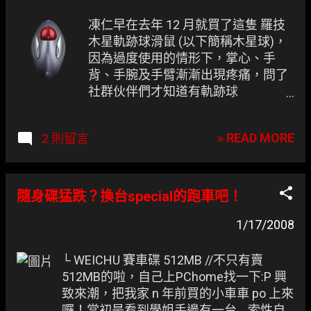
凍仁早在去年 12 月就買了這隻 羅技
木星軌跡球滑鼠 (以下簡稱木星球)，
因為過度使用的情形下，掌心、手
背、手腕及手臂漸漸出現疼痛，問了
社群伙伴們才知道有軌跡球
(Trackball)這種利器可以減輕雙手的
負擔。 高雄只有 多米資訊廣場 有擺
» READ MORE
2 則留言
木星跟火星， 雖然軌跡球的評價很兩
極 ，看在有著 平價 稱號的木星 以及
有凍仁喜愛的紅色 份上就敗了一隻，
從此就踏上左右開弓之路。
隨身碟猛跌？換台special的跑車吧！
1/17/2008
└ WEICHU 賽車碟 512MB //不只有賣
512MB的啦，自己上PChome找一下:P 興
致來潮，把我家 n 年前買的小車車 po 上來
囉！當初是看到學姐手邊有一台... 索性自