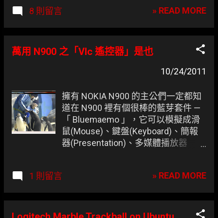
可以透過編寫 /etc/rc.local 與
» READ MORE
8 則留言
/etc/X11/xorg.conf 來達到切換的效
果，但如今的 Ubuntu 已不吃這套。
最後得知 disper 也可達到同樣的效
果，索性就小小研究一下， 不得不說
萬用 N900 之「Vlc 遙控器」是也
Windows7 真的整合得不錯 。 延伸後
的顯示器設定
10/24/2011
擁有 NOKIA N900 的主公們一定都知
道在 N900 裡有個很棒的藍芽套件 —
「 Bluemaemo 」，它可以模擬成滑
鼠(Mouse)、鍵盤(Keyboard)、簡報
器(Presentation)、多媒體播放器
(Media Remote)以及遊戲手把
(Gamepad)，但凍仁實際使用 Media
» READ MORE
1 則留言
Remote mode 後發現只有 全螢幕 可
用， 生命會自己找到出路的 ，換個
VLC Remote 照樣拿 N900 當遙控
器！ 這一切的一切都是為了在大大的
Logitech Marble Trackball on Ubuntu