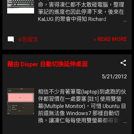
命，害得凍仁都不太敢碰電腦，整理
筆記的進度也因此停滯下來，後來在
KaLUG 的聚會中得知 Richard
Matthew Stallman (RMS) 這位駭客前
輩也有 RSI 的隱疾，並隨身攜帶
» READ MORE
4 則留言
HHKB 這把鍵盤，似乎是述說著它可
以減緩 RSI 的病情。 「買一把來試試
看就知道了！」 找到藉口的凍仁也很
幸運得到社群前輩的幫助，並成功加
藉由 Disper 自動切換延伸桌面
入 Happy hacking keyboard 的行列
哩。 ▲ HHKB Pro 2 (墨) 與 Cherry
5/21/2012
G80-3494
相信不少背著筆電(laptop)到處跑的伙
伴都習慣在一處要塞 [註1] 使用雙螢
幕(Multiple Monitor)，可惜 Ubuntu 目
前還無法像 Windows7 那樣自動切
換，讓凍仁每每使用雙螢幕都得重新
設定， 真的是很惱人啊 。 在早期還