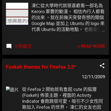
章
凍仁從大學時代就很喜歡看一部名為
Keroro 軍曹的動漫， 相信內行人都看
的出來 ，就在前幾天突發奇想的開個
Google Map 並加上 Ubuntu 的 logo 來
代表 Ubuntu 的活動地點， 也就是所
謂的侵略據點 ，相信藉由這份地圖大
家可以找到鄰近的伙伴一同切磋，凝
» READ MORE
5 則留言
聚自由軟體的精神：P 藍星侵略地圖
@Google Map 首先此地圖為共同編輯
的，請大家遵守以下規定： 請在分隔
線 " ---- " 後加上縣市，以便大家尋
Foxkeh themes for Firefox 3.5*
找。 請勿隨意修改 Textbox 的內容。
12/11/2009
請小心使用，別誤刪夥伴們的據點。
使用教學 連結至 藍星侵略地圖 登入
Google。 填入名稱、地址並搜尋。
從 Firefox 2 開始就有隻超 cute 的狐狸
確認地點是否無誤。 儲存至我的地
(Foxkeh) 佈景主題，裡面的 Activity
圖。 選擇 藍星侵略地圖 檢視地圖 (快
Indicator 會跑跳很可愛，吸引不少女性同
速跳至藍星侵略地圖) 。 編輯。 找到
胞加入 Firefox 的世界， 凍仁的女友也因