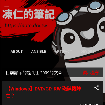
跳到主要內容
凍仁的筆記
- https://note.drx.tw
網頁
ABOUT
ANSIBLE
ARTIFACT
DEVOPS
UBUNTU
SEARCH
WIKI
更多…
目前顯示的是 1月, 2009的文章
顯示全部
GRAVATAR
發
表
【Windows】DVD/CD-RW 磁碟機陣
文
亡？