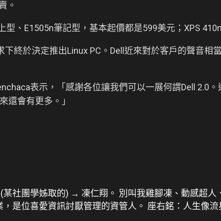
n開賣。
上型、E1505n筆記型，基本起價都是599美元；XPS 410
求下終於決定推出Linux PC。Dell近來對於客戶的聲音
 Menchaca表示，「感謝各位讓我們可以一展何謂Dell 2
來還會有更多。」
人(某社團學姊取的) → 凍仁翔。 別叫我雞腳凍、動感超人
畢業，是位喜愛資訊討厭管理的資管人。 座右銘：人生像