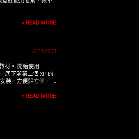
未登錄使用者前，較不
» READ MORE
2/24/2008
用教材。 開始使用
P 底下灌第二個 XP 的
除 來安裝，方便歸方便，可
» READ MORE