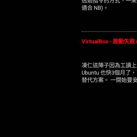
透過指令的方式，一來
適合 NB)。
VirtualBox - 啟動失敗 
凍仁這陣子因為工讀上的
Ubuntu 也快3個月了
替代方案。 一開始要安裝
每次新增完 XP 的