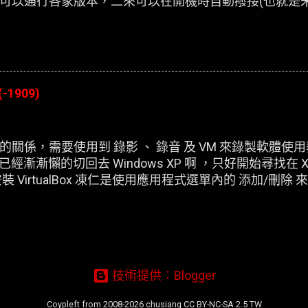
可以通行各家版本，二來可以在開機時自動撥接(也就是
(-1909)
關係，需要使用到 錄影 、 錄音 及 VM 來錄製軟體使
，已經漸漸懶的切回去 Windows XP 啊 ，只好開始尋找在 X
 VirtualBox 凍仁是使用應用程式選單內的 添加/刪
虛擬機器，在開機時皆會出現以下的錯誤訊息：
技術提供：Blogger
Coypleft from 2008-2026 chusiang CC BY-NC-SA 2.5 TW