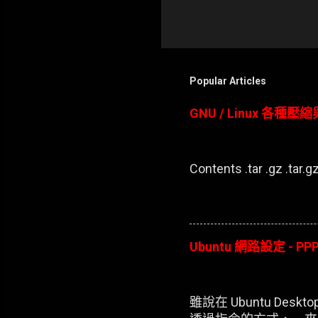
Popular Articles
GNU / Linux 各種
Contents .tar .gz .tar.gz 
Ubuntu 網路設定 - PPP
雖說在 Ubuntu D