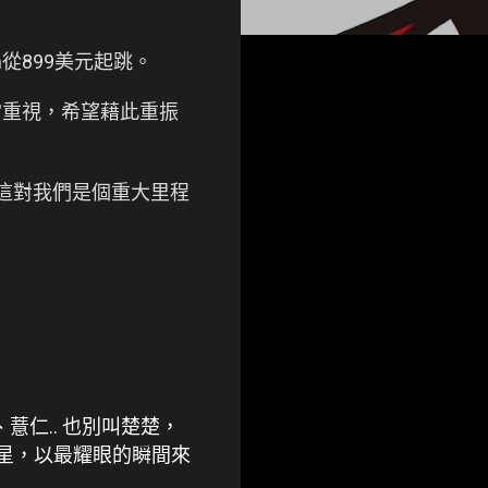
n從899美元起跳。
相當重視，希望藉此重振
.0。這對我們是個重大里程
、薏仁.. 也別叫楚楚，
流星，以最耀眼的瞬間來