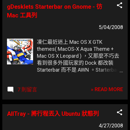
1.xml 修改 (若是想走 Mac dark 風格
gDesklets Starterbar on Gnome - 彷
可使用 Gombo Dark Mac ) 24
Mac 工具列
<draw_ops name="title-text-
focused"> 25 <image
5/04/2008
filename="titlebar-mid-focused.png"
x="0" y="0" width="title_width + 6"
凍仁最近迷上 Mac OS X GTK
height="height"/> 26 <image
themes( MacOS-X Aqua Theme +
filename="titlebar-mid-focused.png"
Mac OS X Leopard ) ，又那麼不巧去
x="title_width + 21 `min` width -
看到很多外國玩家的 Dock 都改裝
object_width" y="0"
Starterbar 而不是 AWN 。Starterbar
width="object_width"
在 7.10 中就算沒跑特效也可會動，可
height="height"/> 27 <clip x="0"
AWN 卻不行；AWN 可以當視窗清單
y="0" width="title_width + 16 `min`
» READ MORE
7 則留言
在用而 Starterbar 只能當啟動圖示罷
width - 14" height="height"/> 28
了，因為它只會越開越多視窗而不會
<title color=" #FFDB57 " x="5" y="
跳回已開啟的程式.. 只能說各有其優
(height - title_height) / 2"/> 29
缺點囉XD 其實凍仁現在是混著用的
AllTray - 將行程丟入 Ubuntu 狀態列
</draw_ops> 圖示(Icon) ： Buu...
XXD(上方為 Starterbar 下方為 AWN)
4/27/2008