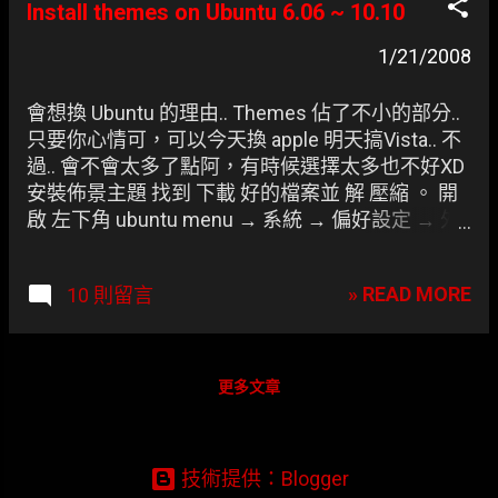
manager-bzr 6. 開啟 Ubuntu 應用程式 → 附屬應用
結： ★ BuuF-Deuce-iconset @
Install themes on Ubuntu 6.06 ~ 10.10
程式 → Avant Window Navigator /* 如覺得 dock 不
Gnome-Lock.org ★ GNOME-Look.org
穩或者是不想用它替換 視窗清單 的玩家們請跳過
1/21/2008
- Eyecandy for your GNOME-Desktop
以下部份 */ ...
會想換 Ubuntu 的理由.. Themes 佔了不小的部分..
只要你心情可，可以今天換 apple 明天搞Vista.. 不
過.. 會不會太多了點阿，有時候選擇太多也不好XD
安裝佈景主題 找到 下載 好的檔案並 解 壓縮 。 開
啟 左下角 ubuntu menu → 系統 → 偏好設定 → 外
觀設定 。 將解壓縮的 資料夾 整個 拖移到佈景主題
的box裡就安裝成功啦！
» READ MORE
10 則留言
更多文章
技術提供：Blogger