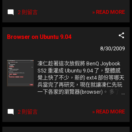
» READ MORE
2 則留言
Browser on Ubuntu 9.04
8/30/2009
凍仁趁著這次放假將 BenQ Joybook
S52 重灌成 Ubuntu 9.04 了，整體感
覺上快了不少，新的 ext4 部份等哪天
兵當完了再研究，現在就讓凍仁先玩
一下各家的瀏覽器(browser)。 多了
一個 Chromium 之後真的感覺方便不
少，雖說 Firefox 3.5 已經比以前快上
» READ MORE
2 則留言
許多，但在開很 N 個分頁的情形下又
臨時得找個資料，只靠一個 Firefox
真的會覺得有些不夠力，所以參在一