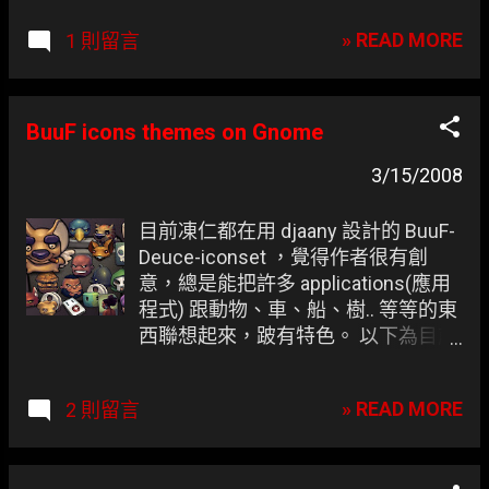
文介面囉XD Install avant-window-navigator-bzr -
» READ MORE
1 則留言
0.3.1.bzr215.1~gutsy + awn-core-applets-bzr -
0.3.1.bzr396.1~gutsy 1. 開啟 Firefox 至 PPA for
Reacocard AWN-bzr package team 看有無更新消
息。 /* 原本的 link 失效囉 Orz */ 2. 開啟 Ubuntu 應
BuuF icons themes on Gnome
用程式 → 系統 → 管理 → 軟體來源 3. 在 第三方軟
3/15/2008
體 → 加入 deb
http://ppa.launchpad.net/reacocard-awn/ubuntu
gutsy main deb-src
目前凍仁都在用 djaany 設計的 BuuF-
http://ppa.launchpad.net/reacocard-awn/ubuntu
Deuce-iconset ，覺得作者很有創
gutsy main deb
意，總是能把許多 applications(應用
http://download.tuxfamily.org/syzygy42 gutsy
程式) 跟動物、車、船、樹.. 等等的東
avant-window-navigator deb-src
西聯想起來，跛有特色。 以下為目前
http://download.tuxfamily.org/syzygy42 gutsy
的桌面，有興趣不妨試試.. 安裝方法
avant-window-navigator 4. 更新 package
請參考 【Themes】Ubuntu 佈景主題
» READ MORE
2 則留言
jonny@ubuntu:~$ sudo update 5. 安裝 AWN
手動更改方法請參考 【Themes】手
jonny@ubuntu:~$ sudo apt-get install avant-
動更換應用程式圖示 2008-05-17
window-navigator-bzr awn-core-applets-bzr awn-
update Buuf Version: 1.03 相關連