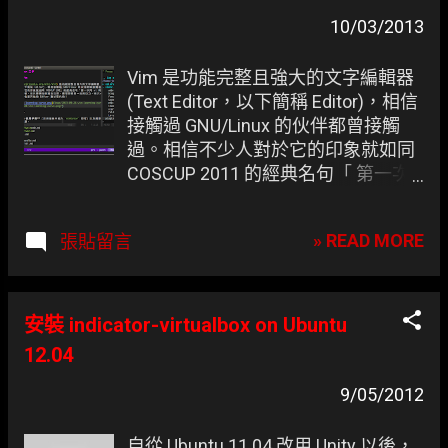
章
10/03/2013
Vim 是功能完整且強大的文字編輯器
(Text Editor，以下簡稱 Editor)，相信
接觸過 GNU/Linux 的伙伴都曾接觸
過。相信不少人對於它的印象就如同
COSCUP 2011 的經典名句「 第一次
用 vi 時進的去出不來 」一樣，不過凍
仁相信，只要事先做過些功課，便可
» READ MORE
張貼留言
習得第一成的功力，待大成後，其帶
來的便利性是其他的 Editor 難以取代
的！ ▲ 使用 markdown 語法撰寫鐵
人賽文章的截圖。 視窗切割及 CtrlP
安裝 indicator-virtualbox on Ubuntu
火力展示，其怖景主題為 fu 。
12.04
9/05/2012
自從 Ubuntu 11.04 改用 Unity 以後，