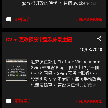
gdm 很好改的時代 。 這個 awoken-icon-
themes 原先是給支援 PPA 的 Ubuntu 不過
凍仁已經成功在 Debian squeeze sid 跑起
» READ MORE
4 則留言
來了。
GVim 更改預設字型及佈景主題
10/03/2010
近來凍仁都用 Firefox + Vimperator +
GVim 來撰寫 Blog，但也出現了一個
小小的困擾，GVim 預設字體過小，
設定也與 Vim 不太同，每次手動改完
也無法儲存。 當然凍仁也嘗試改過
vimrc 設定檔，但就是沒想到早就有
個 gvimrc 在那等著凍仁編。 深灰色
» READ MORE
張貼留言
配色 + 14pt + LiHei + Monaco = 凍仁