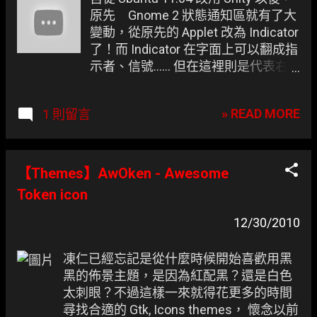
原先 Gnome 2 狀態通知區就有了大
變動，從原先的 Applet 改為 Indicator
了！而 Indicator 在字面上可以翻成指
示者、信號...... 但在這裡則是代表右
上角狀態通知區的小工具。 當中凍仁
最喜愛的是 indicator-virtualbox ，這
» READ MORE
1 則留言
對需要常開虛擬機器 (Virtual
machine) 測試各個作業系統
(Operating system) 的凍仁而言是個
好物，相信重度使用者都會喜愛它！
【Themes】AwOken - Awesome
indicator-virtualbox 操作預覽。
Token icon
12/30/2010
凍仁已經忘記是從什麼時候開始喜歡用黑
黑的佈景主題，是因為紅配黑？還是白色
太刺眼？不過這樣一來就得花更多的時間
尋找合適的 Gtk, Icons themes， 懷念以前