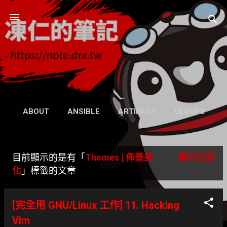
跳到主要內容
凍仁的筆記
- https://note.drx.tw
網頁
ABOUT
ANSIBLE
ARTIFACT
DEVOPS
UBUNTU
SEARCH
WIKI
更多…
目前顯示的是有「
Themes | 佈景美
顯示全部
GRAVATAR
發
化
」標籤的文章
表
[完全用 GNU/Linux 工作] 11. Hacking
文
Vim