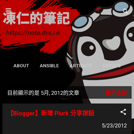
跳到主要內容
凍仁的筆記
- https://note.drx.tw
網頁
ABOUT
ANSIBLE
ARTIFACT
DEVOPS
UBUNTU
SEARCH
WIKI
更多…
目前顯示的是 5月, 2012的文章
顯示全部
GRAVATAR
發
表
【Blogger】新增 Plurk 分享按鈕
文
5/23/2012