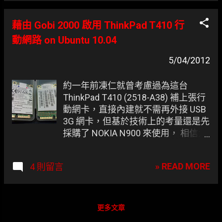
藉由 Gobi 2000 啟用 ThinkPad T410 行
動網路 on Ubuntu 10.04
5/04/2012
約一年前凍仁就曾考慮過為這台
ThinkPad T410 (2518-A38) 補上張行
動網卡，直接內建就不需再外接 USB
3G 網卡，但基於技術上的考量還是先
採購了 NOKIA N900 來使用， 相信大
多數的伙伴都會這樣選擇的 ，它除了
可以模擬 USB 3G 網卡撥接，也可開
» READ MORE
4 則留言
NAT 分享網路給 T410，真的很方
便！但同時續航力也會大打折扣，畢
竟智慧型手機也是要吃電的， 然後還
會順便拿筆電充電 。 後來才得知想在
更多文章
筆記型電腦(Laptop)上使用內建的行