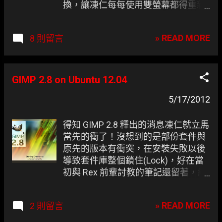
換，讓凍仁每每使用雙螢幕都得重新
設定， 真的是很惱人啊 。 在早期還
可以透過編寫 /etc/rc.local 與
» READ MORE
8 則留言
/etc/X11/xorg.conf 來達到切換的效
果，但如今的 Ubuntu 已不吃這套。
最後得知 disper 也可達到同樣的效
果，索性就小小研究一下， 不得不說
GIMP 2.8 on Ubuntu 12.04
Windows7 真的整合得不錯 。 延伸後
5/17/2012
的顯示器設定
得知 GIMP 2.8 釋出的消息凍仁就立馬
當先的衝了！沒想到的是部份套件與
原先的版本有衝突，在安裝失敗以後
導致套件庫整個鎖住(Lock)，好在當
初與 Rex 前輩討教的筆記還留著，經
過一翻苦戰後終於搞定了，強烈建議
想升級的伙伴先手動移除 GIMP 再
» READ MORE
2 則留言
試， 真的是千金難買早知道啊 ！
GIMP 2.8 啟動訊息