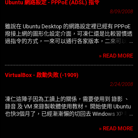
Ubuntu 網路設定 - PPPoE (ADSL) 指令
8/09/2008
雖說在 Ubuntu Desktop 的網路設定裡已經有 PPPoE
撥接上網的圖形化設定介面，可凍仁還是比較習慣透
過指令的方式，一來可以通行各家版本，二來可以在
開機時自動撥接(也就是未登錄使用者前，較不適合
» READ MORE
NB)。
VirtualBox - 啟動失敗 (-1909)
2/24/2008
凍仁這陣子因為工讀上的關係，需要使用到 錄影 、
錄音 及 VM 來錄製軟體使用教材。 開始使用 Ubuntu
也快3個月了，已經漸漸懶的切回去 Windows XP 啊
，只好開始尋找在 XP 底下灌第二個 XP 的替代方
» READ MORE
案。 一開始要安裝 VirtualBox 凍仁是使用應用程式選
單內的 添加/刪除 來安裝，方便歸方便，可每次新增