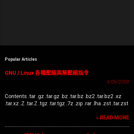
Popular Articles
GNU / Linux 各種壓縮與解壓縮指令
4/06/2008
Contents .tar .gz .tar.gz .bz .tar.bz .bz2 .tar.bz2 .xz
.tar.xz .Z .tar.Z .tgz .tar.tgz .7z .zip .rar .lha .zst .tar.zst
» READ MORE