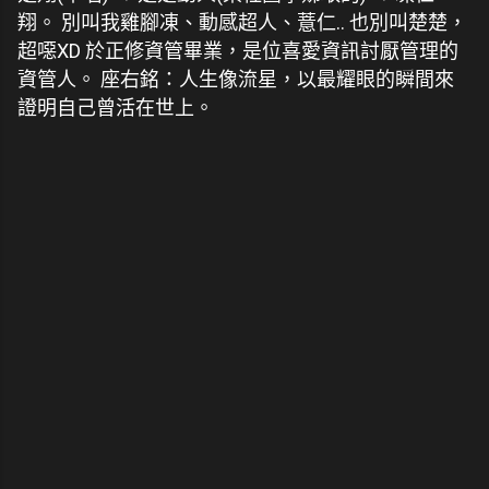
翔。 別叫我雞腳凍、動感超人、薏仁.. 也別叫楚楚，
超噁XD 於正修資管畢業，是位喜愛資訊討厭管理的
資管人。 座右銘：人生像流星，以最耀眼的瞬間來
證明自己曾活在世上。
留
言