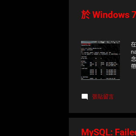
表
文
於 Windows 7
章
在
n
念
帶
張貼留言
MySQL: Failed