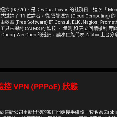
週六 (05/26)，是 DevOps Taiwan 的社群日。這次「 Monit
共邀請了 11 位講者，從 雲端運算 (Cloud Computing) 的 AWS
由軟體 (Free Software) 的 Consul , ELK , Nagios , Prom
工具來探討 CALMS 的 監控 、 量測 和 建立回饋機制 
 Cheng-Wei Chen 的邀請，讓凍仁能代表 Zabbix 上
要以 Zabbix 的基礎觀念、系統架構等入門知識為主，然後用 D
abbix 進行簡單的 demo，最後補充些實戰經驗。 ▲ 凍仁於 0
aiwan 分享的 Zabbix 入門簡報。由於 Zabbix 現在就
隊的大家看照數百的伺服器，故這次選了 eyes 的 cowsa
監控 VPN (PPPoE) 狀態
某新公司重新出發的凍仁開始接手維護一套名為 Zabbix 