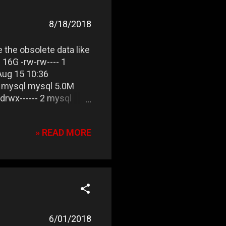
8/18/2018
e the obsolete data like
l 16G -rw-rw---- 1
Aug 15 10:36
 1 mysql mysql 5.0M
 drwx------ 2 mysql
.sock drwx------ 2
6 Aug 15 10:36 test
» READ MORE
size is very large.
6/01/2018