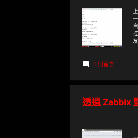
上
一
自
控
友
主
Z
T
1 則留言
團
透過 Zabbix 
於