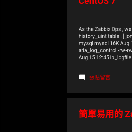
CentOS 7
As the Zabbix Ops , we 
history_uint table . [ j
mysql mysql 16K Aug 1
aria_log_control -rw-r
Aug 15 12:45 ib_logfile
mysql 4.0K Aug 15 10:
mysql mysql 4.0K Aug 
張貼留言
drwx------ 2 mysql mys
簡單易用的 Za