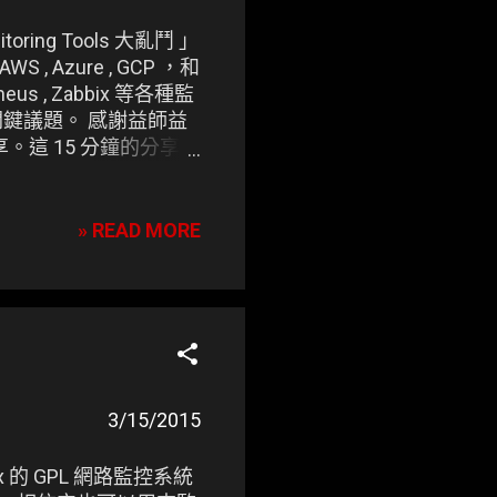
oring Tools 大亂鬥 」
 , Azure , GCP ，和
etheus , Zabbix 等各種監
等關鍵議題。 感謝益師益
台分享。這 15 分鐘的分享，
ockerize 的
5/26 DevOps
如同凍仁的 眼 ，無時無刻幫
» READ MORE
y 意像圖。
3/15/2015
的 GPL 網路監控系統