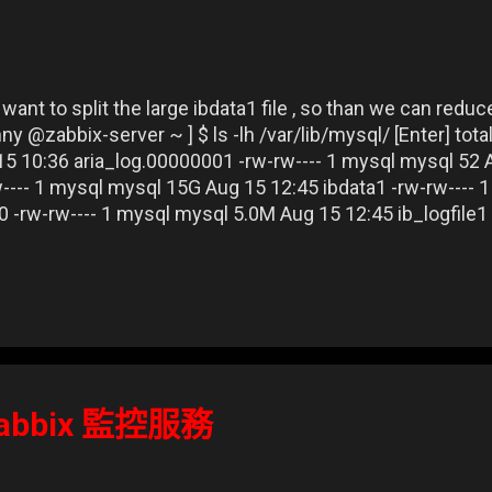
want to split the large ibdata1 file , so than we can reduc
onny @zabbix-server ~ ] $ ls -lh /var/lib/mysql/ [Enter] tota
5 10:36 aria_log.00000001 -rw-rw---- 1 mysql mysql 52 
w---- 1 mysql mysql 15G Aug 15 12:45 ibdata1 -rw-rw----
0 -rw-rw---- 1 mysql mysql 5.0M Aug 15 12:45 ib_logfile1
36 mysql srwxrwxrwx 1 mysql mysql 0 Aug 15 10:44 mysql
15 10:36 performance_schema drwx------ 2 mysql mysql 
ql 8.0K Aug 15 13:59 zabbix ▲ We can see the ibdata1 file
bbix 監控服務