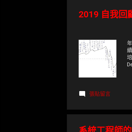
表
文
2019 自我回
章
年
續
D
張貼留言
系統工程師的 