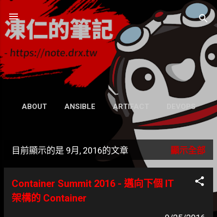
跳到主要內容
凍仁的筆記
- https://note.drx.tw
網頁
ABOUT
ANSIBLE
ARTIFACT
DEVOPS
UBUNTU
SEARCH
WIKI
更多…
目前顯示的是 9月, 2016的文章
顯示全部
GRAVATAR
發
表
Container Summit 2016 - 邁向下個 IT
文
架構的 Container