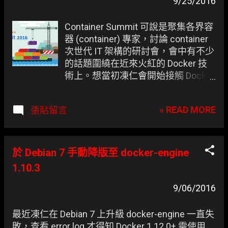
章
9/25/2016
Container Summit 可說是聚集各界容
器 (container) 專家，討論 container
次世代 IT 架構的研討會，會中有不少
的話題圍繞在近來火紅的 Docker 技
術上。想當初凍仁會開始接觸 Docker
也是聽到不少前輩在談論它的好，光
是 可以對 Linux 系統環境進行版本控
» READ MORE
張貼留言
制 、 省下各種安裝 Linux 發行版本時
間 這兩點就足夠吸引凍仁投資技能點
數！ 以下為凍仁這次參與的議題，大
致可分為 容器叢集 (container
於 Debian 7 手動降版至 docker-engine
cluster) 1 大亂鬥 、 資訊安全
1.10.3
(Security) 、 容器監控 (Monitoring)
和 企業導入經驗分享 等主題。 ▲
9/06/2016
Container Summit 2016 官網看板
圖。(圖片來源： iThome )
最近凍仁在 Debian 7 上升級 docker-engine 一直失
敗，查看 error log 才得知 Docker 1.12.0+ 需使用