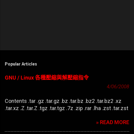
Popular Articles
GNU / Linux 各種壓縮與解壓縮指令
4/06/2008
Contents .tar .gz .tar.gz .bz .tar.bz .bz2 .tar.bz2 .xz
.tar.xz .Z .tar.Z .tgz .tar.tgz .7z .zip .rar .lha .zst .tar.zst
» READ MORE