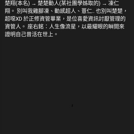
楚翔(本名) → 楚楚動人(某社團學姊取的) → 凍仁
翔。 別叫我雞腳凍、動感超人、薏仁.. 也別叫楚楚，
超噁XD 於正修資管畢業，是位喜愛資訊討厭管理的
資管人。 座右銘：人生像流星，以最耀眼的瞬間來
證明自己曾活在世上。
留
言