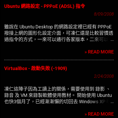
Ubuntu 網路設定 - PPPoE (ADSL) 指令
8/09/2008
雖說在 Ubuntu Desktop 的網路設定裡已經有 PPPoE
撥接上網的圖形化設定介面，可凍仁還是比較習慣透
過指令的方式，一來可以通行各家版本，二來可以在
開機時自動撥接(也就是未登錄使用者前，較不適合
» READ MORE
NB)。
VirtualBox - 啟動失敗 (-1909)
2/24/2008
凍仁這陣子因為工讀上的關係，需要使用到 錄影 、
錄音 及 VM 來錄製軟體使用教材。 開始使用 Ubuntu
也快3個月了，已經漸漸懶的切回去 Windows XP 啊
，只好開始尋找在 XP 底下灌第二個 XP 的替代方
» READ MORE
案。 一開始要安裝 VirtualBox 凍仁是使用應用程式選