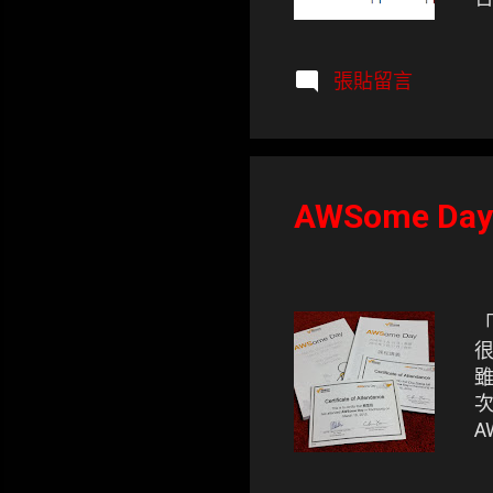
待
W
p
張貼留言
AWSome Day
「
很
雖
次
A
域
p