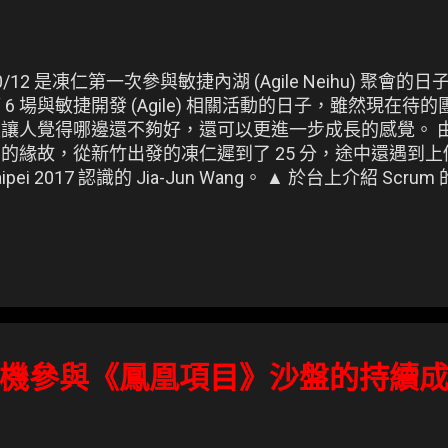
0/12 是凍仁第一次參與敏捷內湖 (Agile Neihu) 聚
 6 場與敏捷開發 (Agile) 相關活動的日子，雖然現在待的
是讓人覺得哪邊還不夠好，還可以更進一步成長的感覺。 
的緣故，從新竹出發的凍仁遲到了 25 分，途中還遇到上個月於
aipei 2017 認識的 Jia-Jun Wang。 ▲ 於台上介紹 Sc
tps://goo.gl/kW7Mfh )
機參與《鳳凰項目》沙盤的持續