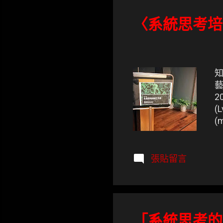
表
文
〈系統思考培
章
知
藝
2
(
(
高
張貼留言
「系統思考的