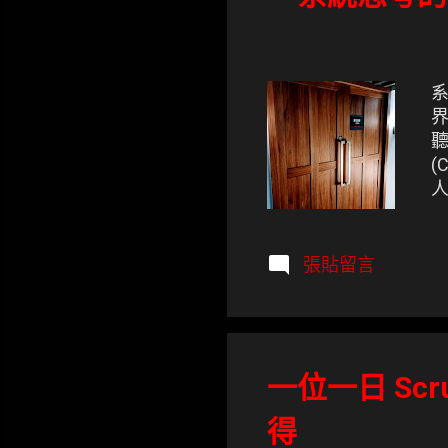
系
界
聽
(
人
系
一
張貼留言
一位一日 Scrum
得