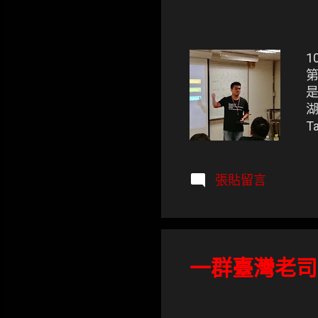
1
第
湖
T
ht
張貼留言
一群臺灣老司