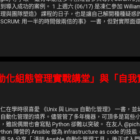
到導入成功的案例。 1 上週六 (06/17) 是凍仁參加 Willia
原理與團隊塑造》 課程的日子，也是讓自己解開種種疑惑
SCRUM: 用一半的時間做兩倍的事》 一書，但對實際
 課程講義、Agile 科普讀物和隨堂筆記本。
e 自動化組態管理實戰講堂」與「自
仁在學時很喜愛 《Unix 與 Linux 自動化管理》 一書
自動化管理的境界。儘管管了多年機器，可頂多是寫些小 Shell
，雖說偶爾也會寫點 Python 卻難以突破。 在友人 @pic
ython 陣營的 Ansible 做為 infrastructure as code 的
南 SA 分享「 淺談 Ansible 自動化管理工具 」後正式入門 