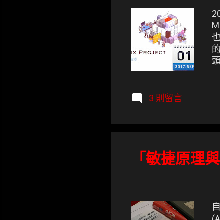
2
M
也
的
頭
th
3 則留言
「敏捷原理與
自
(