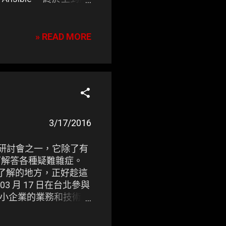
心法的感覺，是場很棒的
op
2016年3月20日
» READ MORE
3/17/2016
參加的研討會之一，它除了有
高手可解答各種疑難雜症。
不了解的地方，正好趁這
03 月 17 日在台北參與
大小企業的業務和技術領
4h1icj
an) 2016 年 03 月 08