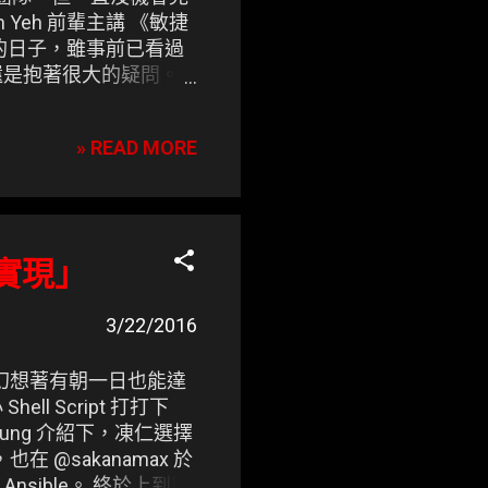
m Yeh 前輩主講 《敏捷
的日子，雖事前已看過
面還是抱著很大的疑問。
» READ MORE
我實現」
3/22/2016
，並幻想著有朝一日也能達
 Script 打打下
hung 介紹下，凍仁選擇
技能，也在 @sakanamax 於
Ansible。 終於上到期