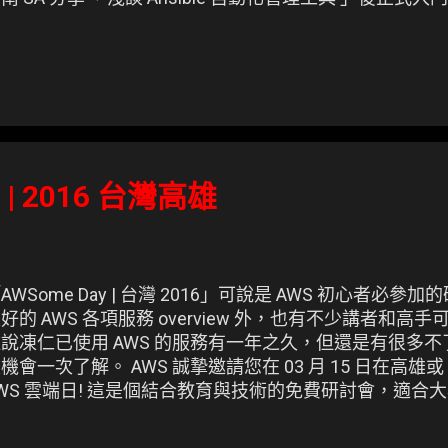
已久的 Ansible 實戰講堂 (03/20) 了，有種被傳授
orkshop！接下來得靠自己的慧根哩。 #Ansible #worksh
ic.twitter.com/da2eSr9L4E — 凍仁翔 (@chusiang_lai) 
 | 2016 台灣高雄
AWSome Day | 台灣 2016」可說是 AWS 初心者必
好的 AWS 各項服務 overview 外，也有不少講者和
說凍仁已使用 AWS 的服務有一年之久，但還是有很多
機會一次了解。 AWS 誠摯邀請您在 03 月 15 日在高雄或 
WS 雲端日! 這是個結合教育與技術的免費研討會，適合
的決策者。 萬勿錯過! #AWSomeDayTW https://t.co/OAuU
ic.twitter.com/7AJbms0W8r — AWS Taiwan (@AWS_Taiw