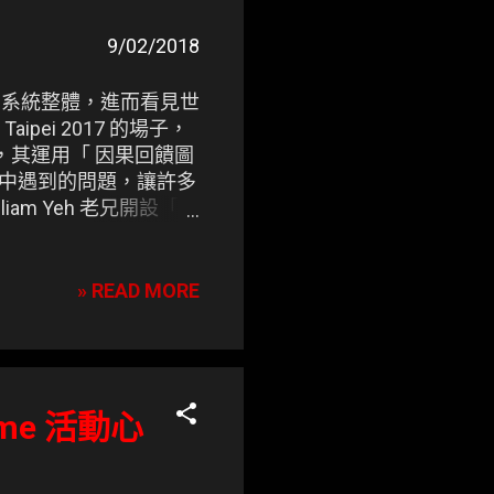
9/02/2018
推導出系統整體，進而看見世
pei 2017 的場子，
維》 ，其運用「 因果回饋圖
神話》 書中遇到的問題，讓許多
iam Yeh 老兄開設「
DevOps 之道向前邁進
有氣氛的羅馬廳。
» READ MORE
Game 活動心