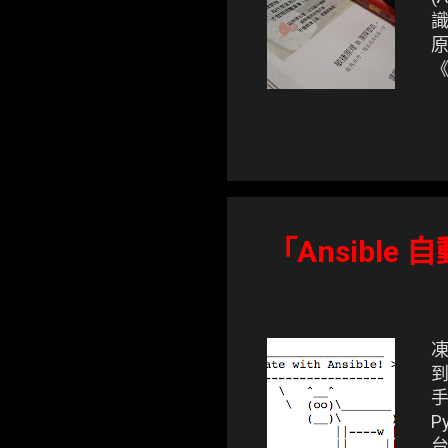
識
《
▲
「Ansibl
凍
到
手
P
台