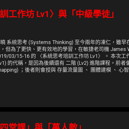
訓工作坊 Lv1〉與「中級學徒」
曉 系統思考 (Systems Thinking) 至今兩年的凍仁
，但為了更快、更有效地的學習，在敏捷老司機 James W
019/03/15-16 的 〈系統思考培訓工作坊 Lv1〉 。 本
Lv1) 的代稱，是因為後續還有 二階 (Lv2) 進階課程。前者
mapping) ；後者則會授與 存量流量圖 、 團體建模 、 心
深的技巧，最終成為一位有如種子教官的 系統變革領導者 。 
指示牌。
四堂課」與「萬人敵」