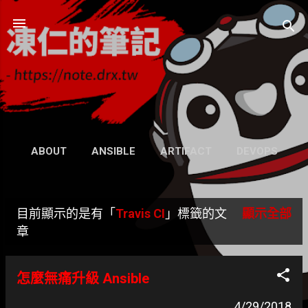
跳到主要內容
凍仁的筆記
- https://note.drx.tw
網頁
ABOUT
ANSIBLE
ARTIFACT
DEVOPS
UBUNTU
SEARCH
WIKI
更多…
目前顯示的是有「
Travis CI
」標籤的文
顯示全部
GRAVATAR
發
章
表
怎麼無痛升級 Ansible
文
4/29/2018