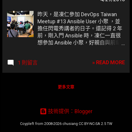
章
昨天，是凍仁參加 DevOps Taiwan
Meetup #13 Ansible User 小聚 ，並
擔任閃電秀講者的日子。還記得 2 年
前，剛入門 Ansible 時，凍仁一直很
想參加 Ansible 小聚，好親自與前輩
們討教，降低學習門壏；2 年後，凍
仁有幸能與大家分享些心得。 會有
» READ MORE
1 則留言
「怎麼無痛升級 Ansible」這個主
題，一來是因為 Ansible 的進版速度
很快；二來是在工作上，踩到 yum
module 從 Ansible 2.4 新加的
更多文章
allow_downgrade 參數有 bug，不得
不即早將 Ansible 2.5 投入實戰。 ▲
04/28 於 DevOps Taiwan Meetup #13
技術提供：Blogger
Ansible User 小聚分享的簡報。
Coypleft from 2008-2026 chusiang CC BY-NC-SA 2.5 TW