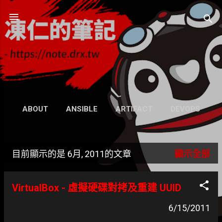
跳到主要內容
凍仁的筆記
- https://note.drx.tw
網頁
ABOUT
ANSIBLE
ARTIFACT
DEVOPS
UBUNTU
SEARCH
WIKI
更多…
目前顯示的是 6月, 2011的文章
顯示全部
GRAVATAR
發
表
VirtualBox - 虛擬硬碟對拷及重建 UUID
文
6/15/2011