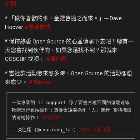
仁翔
* 「做你喜歡的事，金錢會隨之而來。」─ Dave
Hoover
#學徒模式
* 保持熱愛 Open Source 的心並傳承下去吧！總有一
天您會找到伙伴的，如果您還找不到？那就來
COSCUP 找唄！
#凍仁翔
* 當社群活動愈來愈多時，Open Source 的活動卻愈
來愈少。
#Thinker
一位專業的 IT Support 除了要會各種不同的遠端連線
軟體進行遠端操作；還要會遠端操作「人」進行 實體機器
的遠端操作！
#IT日常
— 凍仁翔 (@chusiang_lai)
2015 5月 8日