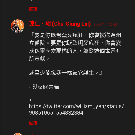
回覆
凍仁．翔 (Chu-Siang Lai)
15/9/17 12:44
『要是你既愚蠢又瘋狂，你會被送進州
立醫院。要是你既聰明又瘋狂，你會變
成像畢卡索那樣的人，並對這個世界有
所貢獻，
或至少能像我一樣靠它謀生。』
- 與家庭共舞
>
https://twitter.com/william_yeh/status/
908510651554832384
回覆