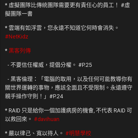
* 虛擬團隊比傳統團隊需要更有責任心的員工！ #虛
擬團隊一書
* 雲端有如浮雲，您永遠不知道它何時會消失。
#NetKidz
*
黑客列傳
- 不要信任權威，提倡分權。 #P.25
- 黑客倫理：「電腦的取用，以及任何可能教導你有
關世界運轉的事物，應該全面且不受限制。永遠遵守
親手操作守則！」#P.24
* RAID 只是給你一個加護病房的機會, 不代表 RAID 可
以救回來。
#davihuan
* 嚴以律己、寬以待人。
#明慧學校