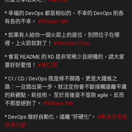
* 幸福的 DevOps 都是相似的，不幸的 DevOps 則各
有各的不幸。
#William Yeh
* 如果有人給你一個火箭上的座位，別問位子在哪
裡，上火箭就對了！
#Winston Chen
* 會寫 README 的 RD 是非常稀少且絕種的，請大家
要好好愛惜！
#凍仁翔
* CI / CD / DevOps 既是條不歸路，更是大躍進之
路：一旦踏出第一步，就注定你會不斷接觸遠離平庸
的新觀點、新技術。 至於背後是不是跑 agile，反而
不那麼絕對了。
#William Yeh
* DevOps 做好自動化，遠離 "肝硬化"。
#敏捷开发南
京俱乐部