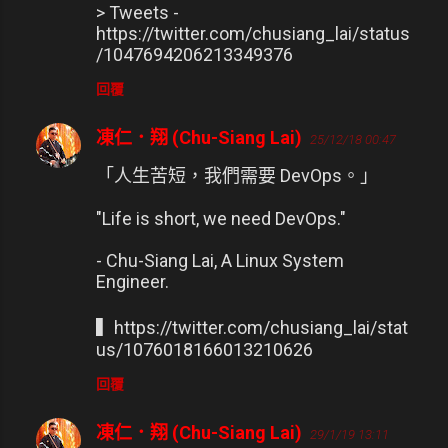
> Tweets -
https://twitter.com/chusiang_lai/status
/1047694206213349376
回覆
凍仁．翔 (Chu-Siang Lai)
25/12/18 00:47
「人生苦短，我們需要 DevOps。」
"Life is short, we need DevOps."
- Chu-Siang Lai, A Linux System
Engineer.
▍https://twitter.com/chusiang_lai/stat
us/1076018166013210626
回覆
凍仁．翔 (Chu-Siang Lai)
29/1/19 13:11