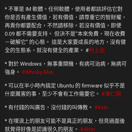
* 不單是 IM 軟體。任何軟體，使用者都該評估它對
你是否有產生價值，若有價值，請尊重它的智財權，
再貴你都要配合，不然請移除。若沒有價值，即便
0.09 都不需要支持。 但決不是“本來免費，現在收費
－破解它“ 的心態。 這是大家要成長的地方，沒有健
全的生態系，就沒有健全的產業。 #
阿土伯
* 對於 Windows，無事重開機，有病可治病，無病可
強身。
#Whisky Max
* 可以在半小時內搞定 Ubuntu 的 firmware 似乎不是
什麼厲害的事，至少不會有工作需要它。
#凍仁翔
* 有付錢的叫廣告，沒付錢的叫傳教。
#Irvin
* 在噗浪上的朋友可能不是真正的朋友，但見過面後
就覺得好像是認識很久的朋友。
#Alvin