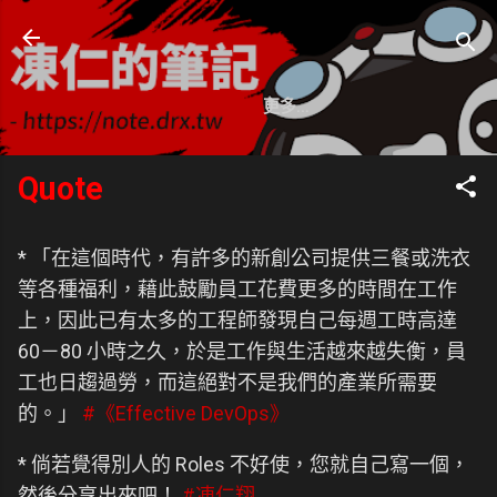
跳到主要內容
凍仁的筆記
網頁
- https://note.drx.tw
更多…
Quote
* 「在這個時代，有許多的新創公司提供三餐或洗衣
等各種福利，藉此鼓勵員工花費更多的時間在工作
上，因此已有太多的工程師發現自己每週工時高達
60－80 小時之久，於是工作與生活越來越失衡，員
工也日趨過勞，而這絕對不是我們的產業所需要
的。」
#《Effective DevOps》
* 倘若覺得別人的 Roles 不好使，您就自己寫一個，
然後分享出來吧！
#凍仁翔