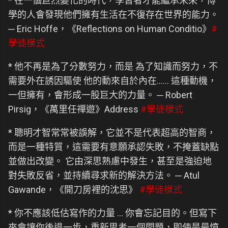
* 在一個巨烈變化的時代，學習者才能繼承未來，博
學的人會發現他們擁有生活在不復存在世界的能力。
─ Eric Hoffe，《Reflections on Human Conditio》
#
學徒模式
* 他不再是為了分數努力，而是 為了知識而努力，不
需要外在誘因驅使 他的動來自於內在…… 這種動機，
一但擁有，會形成一股巨大的力量。 ─ Robert
Pirsig，《萬里任禪遊》Address
#學徒模式
* 聰明才智常常被誤解，它並不是代表超高的智商，
而是一種特質，這需要有意願承認失敗，不掩蓋缺點
並做出改變。 它由深思熟慮中發生，甚至是強迫地
對失敗反省，並持續尋求新的解決方法。 ─ Atul
Gawande，《開刀房裡的沈思》
#學徒模式
* 你不應該低估寫作的力量 … 你會忘記目的。但寫下
來會讓你後退一步，重新思考一個問題，即使是最憤