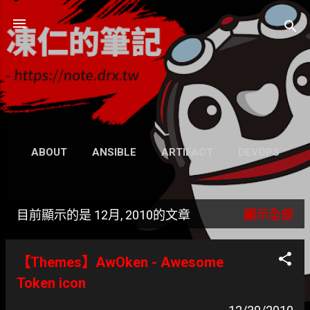
跳到主要內容
凍仁的筆記
- https://note.drx.tw
網頁
ABOUT
ANSIBLE
ARTIFACT
DEVOPS
UBUNTU
SEARCH
WIKI
更多…
目前顯示的是 12月, 2010的文章
顯示全部
GRAVATAR
發
表
【Themes】AwOken - Awesome
文
Token icon