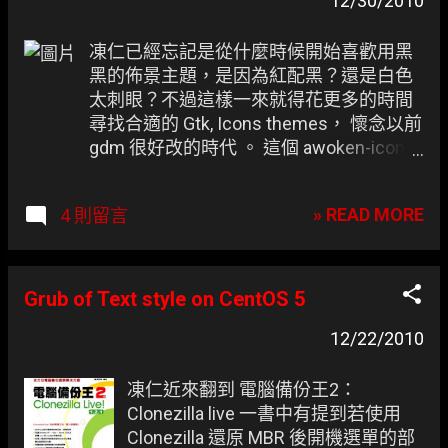
章
12/30/2010
凍仁已經忘記是從什麼時候開始喜歡用黑
黑的佈景主題，是因為紅配黑？還是白色
太刺眼？不過這樣一來就得花更多的時間
尋找合適的 Gtk, Icons themes， 懷念以前
gdm 很好改的時代 。 這個 awoken-icon-
themes 原先是給支援 PPA 的 Ubuntu 不過
凍仁已經成功在 Debian squeeze sid 跑起
» READ MORE
4 則留言
來了。
Grub of Text style on CentOS 5
12/22/2010
凍仁近來翻到 電腦備份王2：
Clonezilla live 一書中有提到若使用
Clonezilla 還原 MBR 後開機選單的部