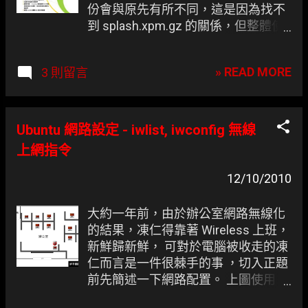
份會與原先有所不同，這是因為找不
到 splash.xpm.gz 的關係，但整體使
用上是沒有影響的，若想美化一下，
可參照書中的方法改用文字介面的方
» READ MORE
3 則留言
式來呈現。
Ubuntu 網路設定 - iwlist, iwconfig 無線
上網指令
12/10/2010
大約一年前，由於辦公室網路無線化
的結果，凍仁得靠著 Wireless 上班，
新鮮歸新鮮， 可對於電腦被收走的凍
仁而言是一件很棘手的事 ，切入正題
前先簡述一下網路配置。 上圖使用
Dia 繪製。 1. 右下角為 某 D 大廠的