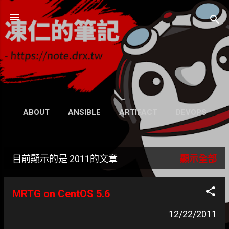
跳到主要內容
凍仁的筆記
- https://note.drx.tw
網頁
ABOUT
ANSIBLE
ARTIFACT
DEVOPS
UBUNTU
SEARCH
WIKI
更多…
目前顯示的是 2011的文章
顯示全部
GRAVATAR
發
表
MRTG on CentOS 5.6
文
12/22/2011