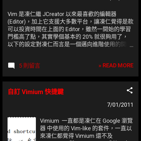
Vim 是凍仁繼 JCreator 以來最喜歡的編輯器
(Editor)，加上它支援大多數平台，讓凍仁覺得是款
可以投資時間在上面的 Editor，雖然一開始的學習
門檻高了點，其實學個基本的 20% 就很夠用了，
以下的設定對凍仁而言是一個邁向進階使用的開
端。 一般大家都習慣把設定檔寫在 $HOME/.vimrc
，但凍仁卻比較喜歡將設定分開來寫，例如
» READ MORE
5 則留言
$Home/.vim/vimrc.d/ ，優點在於縮短往後爬 code
的時間，較不須一直 瘋狂 上下切換或捲動。
自訂 Vimium 快捷鍵
7/01/2011
Vimium 一直都是凍仁在 Google 瀏覽
器 中使用的 Vim-like 的套件，一直以
來凍仁都覺得 Vimium 還不及