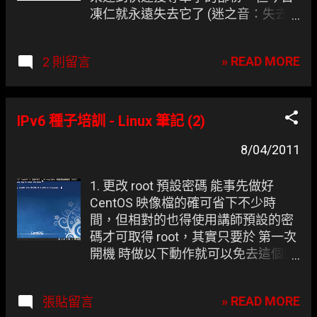
凍仁就永遠失去它了 (迷之音：失去
它了失去它了失去它了..) Google 不再
提供的「Google 字典」服務
» READ MORE
2 則留言
IPv6 種子培訓 - Linux 筆記 (2)
8/04/2011
1. 更改 root 預設密碼 能事先做好
CentOS 映像檔的確可省下不少時
間，但相對的也得使用講師預設的密
碼才可取得 root，其實只要於 第一次
開機 時做以下動作就可以免去這個困
擾。 1. 進入 Grub 後迅速按下任意
鍵。
» READ MORE
張貼留言