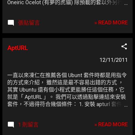
Oneiric Ocelot (有夢的虎貓) 除預載的套以外另行
安裝的部份，互相交流囉 :-)
» READ MORE
張貼留言
AptURL
12/11/2011
一直以來凍仁在推薦各個 Ubunt 套件時都是用指令
的方式來介紹， 雖然這是最不容易出錯的方式 ，
其實 Ubuntu 還有個小程式更能勝任這個任務，它
就是「 AptURL 」。 我們可以透過點擊連結來安裝
套件，不過得符合幾個條件： 1. 安裝 apturl 套件，
Ubuntu 7.10 以上版本都會預載。 2. 只支援 Firefox,
Pidgin 這兩套件的連結。 3. 只適用於套件庫有的套
» READ MORE
1 則留言
件，也就是說其他的套件得在手動加入套件來源後
才適用，例如 Google Chrome。 資料來源：