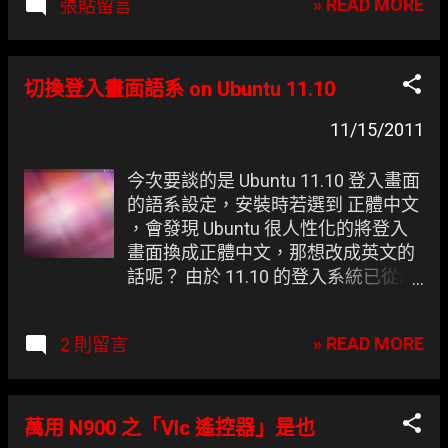
» READ MORE
張貼留言
MySQL Server 建立指定的測試帳號及密碼。
切換登入畫面語系 on Ubuntu 11.10
11/15/2011
今次要談的是 Ubuntu 11.10 登入畫面
的語系設定，安裝時若選到 正體中文
，會發現 Ubuntu 很人性化的將登入
畫面換成正體中文，那想改成英文的
話呢？ 由於 11.10 的登入系統已從原
本的 GDM 改成 LightDM ，故 Ubuntu
11.04 以前的方法都不管用了，目前
» READ MORE
2 則留言
似乎也沒圖形化介面可以切換，或許
您遇不到此問題，但這對凍仁而言這
確實是個問題， 建議較進階的玩家使
用，東西太新也是個麻煩 XDD 圖一：
萬用 N900 之「Vlc 遙控器」是也
中文化的 Lightdm。