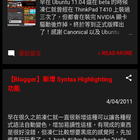
早在 Ubuntu 11.04 還在 beta 的時候
凍仁就曾經在 ThinkPad T410 上裝過
三次了，但都會在裝完 NVIDIA 顯卡
驅動後炸掉。終於等到正式版釋出
了！感謝 Canonical 以及 Ubuntu
Developers 讓凍仁能無痛玩樂 Natty
Narwhal (敏捷的獨角鯨)。 凍仁很喜
» READ MORE
張貼留言
歡這種極儉約的風格。 凍仁只有抓
ubuntu-11.04-desktop-amd64.iso 下
來，其他部份請至 Ubuntu 正體中文
站 或 其他鏡像站 下載。
【Blogger】新增 Syntax Highlighting
功能
4/04/2011
早在很久之前凍仁就一直很新增這種可以讓各種程
式語法自動變色，增加易讀性這樣，有現成的東西
是很好沒錯，但凍仁比較想要黑底的感覺阿，先加
進來玩玩看了。 1. bash #!/bin/bash echo "Hello