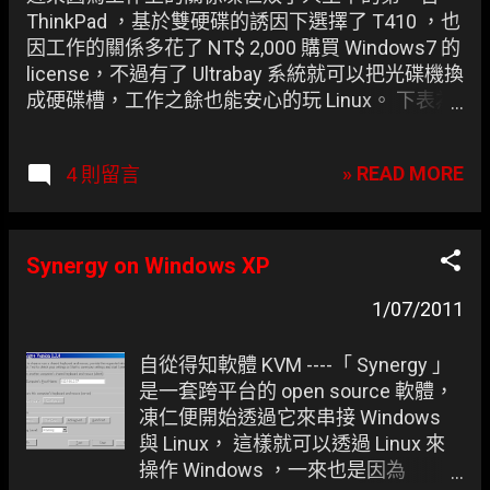
起， 相信這種一次買單的感覺用過的
ThinkPad ，基於雙硬碟的誘因下選擇了 T410 ，也
都說讚 。
因工作的關係多花了 NT$ 2,000 購買 Windows7 的
license，不過有了 Ultrabay 系統就可以把光碟機換
成硬碟槽，工作之餘也能安心的玩 Linux。 下表為
作業系統配置，值得一提的是 sda 用的磁碟分割表
(Partition Table) 為 GPT ，sdb 則為 MBR ， 為了向
» READ MORE
4 則留言
下相容 WindowsXP 得用舊規格 。 dev Operating
System sda1 Windows Seven 64bit sdb1
Windows XP 32bit sdb3 Debian squeeze 64bit
sdb6 Ubuntu 64bit
Synergy on Windows XP
1/07/2011
自從得知軟體 KVM ----「 Synergy 」
是一套跨平台的 open source 軟體，
凍仁便開始透過它來串接 Windows
與 Linux， 這樣就可以透過 Linux 來
操作 Windows ，一來也是因為