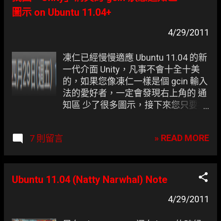
圖示 on Ubuntu 11.04+
4/29/2011
凍仁已經慢慢適應 Ubuntu 11.04 的新
一代介面 Unity，凡事不會十全十美
的，如果您像凍仁一樣是個 gcin 輸入
法的愛好者，一定會發現右上角的 通
知區 少了很多圖示，接下來您只要打
開終端機敲幾行字它就會復活囉！ [修
改前] 預設的 natty 看不見 gcin 的蹤
» READ MORE
7 則留言
跡。 [修改後] Hello，好久不見的 gcin
狀態圖示。
Ubuntu 11.04 (Natty Narwhal) Note
4/29/2011