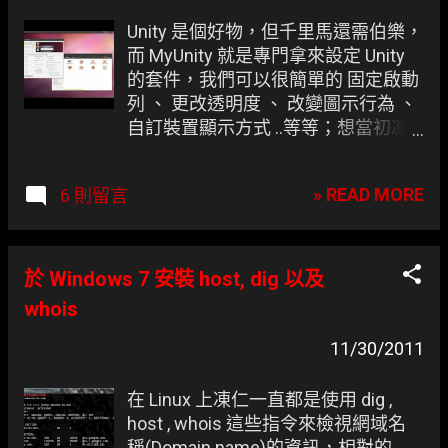
Unity 是個好物，但千里馬還需伯樂，
而 MyUnity 就是專門拿來設定 Unity
的套件，我們可以很簡單的 固定啟動
列 、 更改透明度 、 改變圖示行為 、
自訂裝置顯示方式 ..等等；想當初凍
仁都是靠 compizconfig-settings-
manager(ccsm) 來設定其行為
» READ MORE
6 則留言
(Behavior)， 但這樣真的一點都不好
用也不夠簡單 。 Youtube 上的
MyUnity 示範影片。
於 Windows 7 安裝 host, dig 以及
whois
11/30/2011
在 Linux 上凍仁一直都是使用 dig ,
host , whois 這些指令來檢視網域名
稱(Domain name)的資訊，相對的