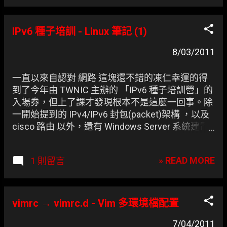
IPv6 種子培訓 - Linux 筆記 (1)
8/03/2011
一直以來自認對 網路 這塊還不錯的凍仁幸運的得
到了今年由 TWNIC 主辦的 「IPv6 種子培訓營」的
入場券，但上了課才發現根本不是這麼一回事。除
一開始提到的 IPv4/IPv6 封包(packet)架構 ，以及
cisco 路由 以外，還有 Windows Server 系統建置
及服務應用 ，這些都是凍仁未曾摸索過的。 雖說
IPv4 封包的部份曾在大學時聽過相關課程，但當時
» READ MORE
1 則留言
也沒多深入鑽研，四天的課程裡就屬 Linux 系統建
置與服務應用 最為拿手，以下是凍仁在擁有 IPv6
address 的情形下於 CentOS(Guest) 的建置筆記。
vimrc → vimrc.d - Vim 多環境檔配置
7/04/2011