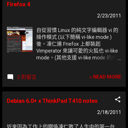
的直覺。
Firefox 4
2/23/2011
自從習慣 Linux 的純文字編輯器 vi 的
操作模式 (以下簡稱 vi-like mode )
後，凍仁連 Friefox 上都裝起
Vimperator 來讓可愛的火狐也 vi-like
mode，(其他支援 vi-like mode 的也
有 finch , mutt , gvim ... )，不過凍仁則
是選了 Vimperator 的分支「
» READ MORE
2 則留言
Pentadactyl 」，它除了擁有更高的客
製化以外對最新版的 Firefox 支援度
也比較好， 其實是因為 Vimperator
還不支援 Firefox 4 的關係才改換的
Debian 6.0+ x ThinkPad T410 notes
。 Pentadactyl + Firefox F1 on
2/18/2011
Windows7 而 F1 by Mozilla Labs 是
Mozilla Labs 專為 Firefox 開發的社群
套件，把各個分享途徑都整合在一
近來因為工作上的關係凍仁敗了人生中的第一台