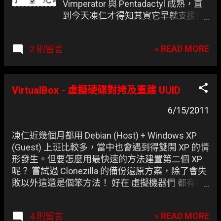
Vimperator 與 Pentadactyl 成熟，直
到今天凍仁才得知其實它早就支援自
訂熱鍵，相信 Vimium 會慢慢追上
Vimperator 的腳步的。
» READ MORE
2 則留言
VirtualBox - 虛擬硬碟對拷及重建 UUID
6/15/2011
凍仁近幾個月都用 Debian (Host) + Windows XP
(Guest) 上班比較多，當中也會遇到得雙開 XP 的情
形發生。但要怎麼用最快速的方法建置第二個 XP
呢？ 嘗試過 Clonezilla 的備份還原方案，除了會失
敗以外這還是個笨方法！ 好在 虛擬機器們 都有提
供虛擬硬碟(*.vdi)對拷的解決方案(Solutions)。
» READ MORE
4 則留言