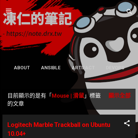
跳到主要內容
凍仁的筆記
- https://note.drx.tw
網頁
ABOUT
ANSIBLE
ARTIFACT
DEVOPS
UBUNTU
SEARCH
WIKI
更多…
目前顯示的是有「
Mouse | 滑鼠
」標籤
顯示全部
GRAVATAR
發
的文章
表
Logitech Marble Trackball on Ubuntu
文
10.04+