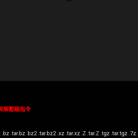
壓縮與解壓縮指令
.bz .tar.bz .bz2 .tar.bz2 .xz .tar.xz .Z .tar.Z .tgz .tar.tgz .7z .