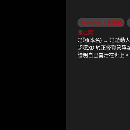
Browsers | 瀏覽器
凍仁翔
楚翔(本名) → 楚楚動
超噁XD 於正修資管
證明自己曾活在世上。
留
言