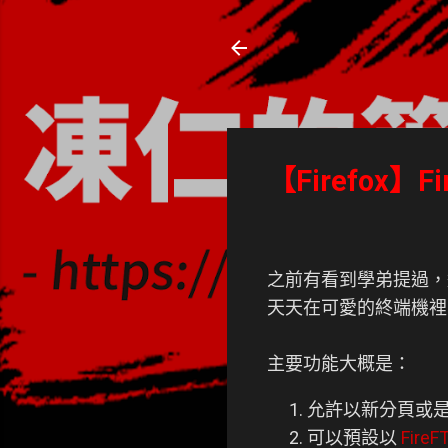
凍仁的筆記
- https://note.drx.tw
【Firefox】Fir
之前有看到學弟提過，
天天在可愛的終端機裡面打 ftp
主要功能大概是：
允許以新分頁或
可以預設以
FireF