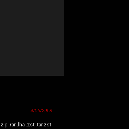
4/06/2008
zip .rar .lha .zst .tar.zst