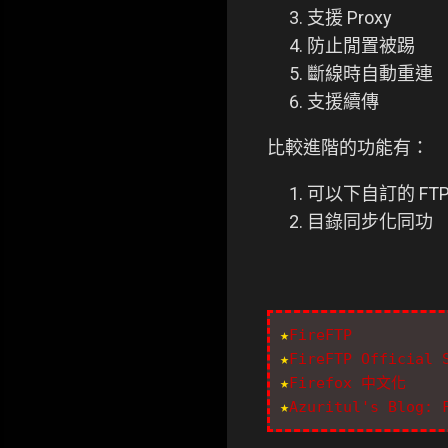
支援 Proxy
防止閒置被踢
斷線時自動重連
支援續傳
比較進階的功能有：
可以下自訂的 FTP
目錄同步化同功
★
FireFTP
★
FireFTP Official 
★
Firefox 中文化
★
Azuritul's Blog