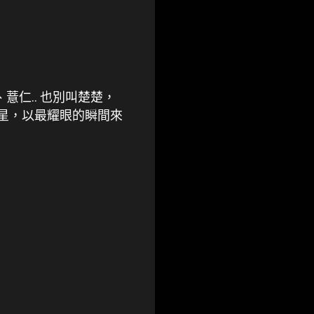
、薏仁.. 也別叫楚楚，
流星，以最耀眼的瞬間來