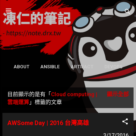
跳到主要內容
凍仁的筆記
- https://note.drx.tw
網頁
ABOUT
ANSIBLE
ARTIFACT
DEVOPS
UBUNTU
SEARCH
WIKI
更多…
目前顯示的是有「
Cloud computing |
顯示全部
GRAVATAR
發
雲端運算
」標籤的文章
表
AWSome Day | 2016 台灣高雄
文
3/17/2016