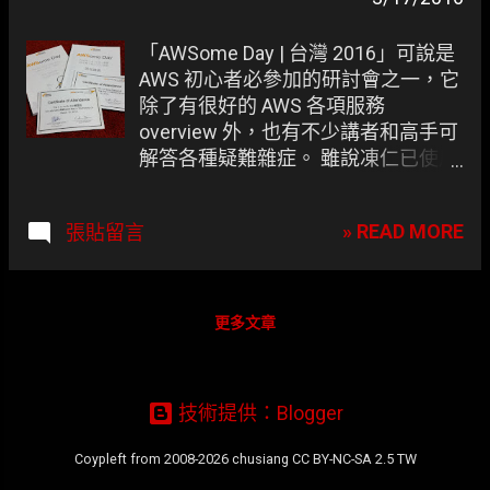
章
「AWSome Day | 台灣 2016」可說是
AWS 初心者必參加的研討會之一，它
除了有很好的 AWS 各項服務
overview 外，也有不少講者和高手可
解答各種疑難雜症。 雖說凍仁已使用
AWS 的服務有一年之久，但還是有很
多不了解的地方，正好趁這次機會一
» READ MORE
張貼留言
次了解。 AWS 誠摯邀請您在 03 月 15
日在高雄或 03 月 17 日在台北參與
AWS 雲端日! 這是個結合教育與技術
的免費研討會，適合大小企業的業務
更多文章
和技術領域的決策者。 萬勿錯過!
#AWSomeDayTW
https://t.co/OAuU4h1icj
技術提供：Blogger
pic.twitter.com/7AJbms0W8r — AWS
Taiwan (@AWS_Taiwan) 2016 年 03
Coypleft from 2008-2026 chusiang CC BY-NC-SA 2.5 TW
月 08 日