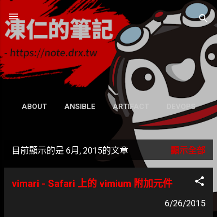
跳到主要內容
凍仁的筆記
- https://note.drx.tw
網頁
ABOUT
ANSIBLE
ARTIFACT
DEVOPS
UBUNTU
SEARCH
WIKI
更多…
目前顯示的是 6月, 2015的文章
顯示全部
GRAVATAR
發
表
vimari - Safari 上的 vimium 附加元件
文
6/26/2015