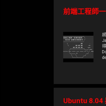
表
文
前端工程師一定
章
感
J
得
D
(笑
Ubuntu 8.0