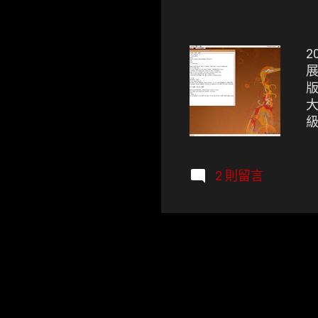
2
展
版
大
級
G
2 則留言