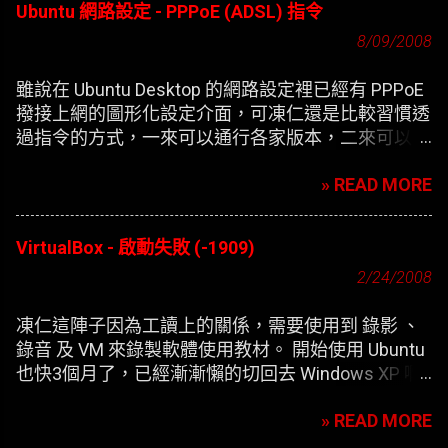
Ubuntu 網路設定 - PPPoE (ADSL) 指令
8/09/2008
雖說在 Ubuntu Desktop 的網路設定裡已經有 PPPoE
撥接上網的圖形化設定介面，可凍仁還是比較習慣透
過指令的方式，一來可以通行各家版本，二來可以在
開機時自動撥接(也就是未登錄使用者前，較不適合
» READ MORE
NB)。
VirtualBox - 啟動失敗 (-1909)
2/24/2008
凍仁這陣子因為工讀上的關係，需要使用到 錄影 、
錄音 及 VM 來錄製軟體使用教材。 開始使用 Ubuntu
也快3個月了，已經漸漸懶的切回去 Windows XP 啊
，只好開始尋找在 XP 底下灌第二個 XP 的替代方
» READ MORE
案。 一開始要安裝 VirtualBox 凍仁是使用應用程式選
單內的 添加/刪除 來安裝，方便歸方便，可每次新增