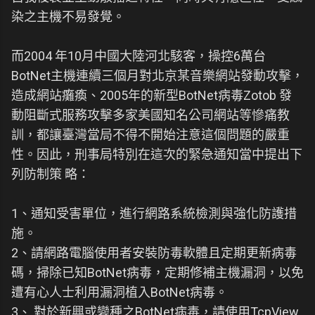
染之主機不易發覺。
而2004 年10月中國大陸河北駭客，操控6萬台
BotNet主機連續三個月對北京某音樂網站發動攻擊，
造成網站癱瘓、2005年的新型BotNet病毒Zotob 發
動阻斷式服務攻擊多家美國知名公司網站等慘痛教
訓，都讓臺灣當局不得不開始注意這個問題的嚴重
性。因此，刑事局特別在這次的緊急通知當中提出下
列防制策 略：
1、通知受害單位，進行網路系統檢測與強化防護措
施。
2、請網路電腦使用者安裝防毒軟體且定期更新病毒
碼，掃除已知BotNet病毒，定期修補主機漏洞，以免
遭有心人士利用漏洞植入BotNet病毒。
3、 對於新興或變種之BotNet病毒，請使用TcpView