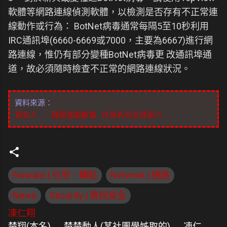
軟體等網路連線偵測軟體，以檢測是否存有不正常連
線動作或行為： BotNet病毒通常每隔5至10秒利用
IRC通訊埠(6660-6669或7000，主要為6667)進行網
路連線，惟仍有部分變種BotNet病毒更 改通訊埠通
道，故必須隨時檢查不正常的網路連線狀況。
資料來源：
資安人 - 殭屍電腦數量 台灣名列全球第六
Forward | 引用、轉貼
Network | 網路
News
Security | 資訊安全
凍仁翔
楚翔(本名) → 楚楚動人(某社團學姊取的) → 凍仁