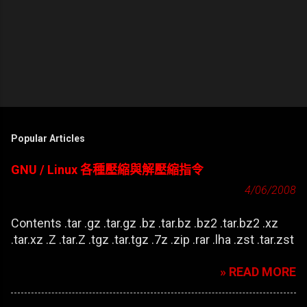
Popular Articles
GNU / Linux 各種壓縮與解壓縮指令
4/06/2008
Contents .tar .gz .tar.gz .bz .tar.bz .bz2 .tar.bz2 .xz
.tar.xz .Z .tar.Z .tgz .tar.tgz .7z .zip .rar .lha .zst .tar.zst
» READ MORE