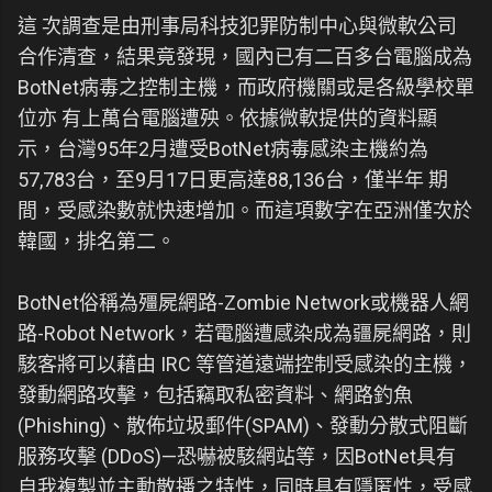
這 次調查是由刑事局科技犯罪防制中心與微軟公司
合作清查，結果竟發現，國內已有二百多台電腦成為
BotNet病毒之控制主機，而政府機關或是各級學校單
位亦 有上萬台電腦遭殃。依據微軟提供的資料顯
示，台灣95年2月遭受BotNet病毒感染主機約為
57,783台，至9月17日更高達88,136台，僅半年 期
間，受感染數就快速增加。而這項數字在亞洲僅次於
韓國，排名第二。
BotNet俗稱為殭屍網路-Zombie Network或機器人網
路-Robot Network，若電腦遭感染成為疆屍網路，則
駭客將可以藉由 IRC 等管道遠端控制受感染的主機，
發動網路攻擊，包括竊取私密資料、網路釣魚
(Phishing)、散佈垃圾郵件(SPAM)、發動分散式阻斷
服務攻擊 (DDoS)—恐嚇被駭網站等，因BotNet具有
自我複製並主動散播之特性，同時具有隱匿性，受感