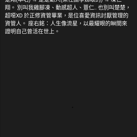
翔。 別叫我雞腳凍、動感超人、薏仁.. 也別叫楚楚，
超噁XD 於正修資管畢業，是位喜愛資訊討厭管理的
資管人。 座右銘：人生像流星，以最耀眼的瞬間來
證明自己曾活在世上。
留
言