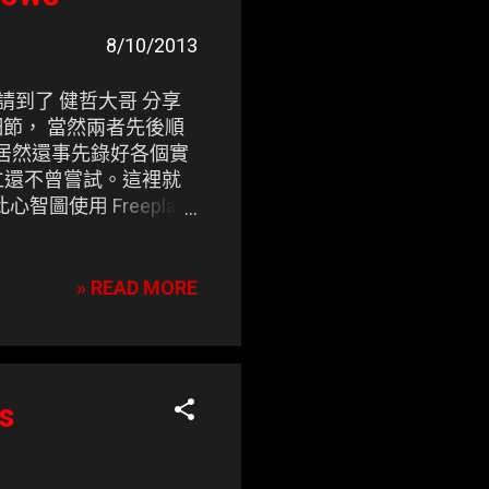
8/10/2013
，我們請到了 健哲大哥 分享
節， 當然兩者先後順
師居然還事先錄好各個實
仁還不曾嘗試。這裡就
智圖使用 Freeplane
» READ MORE
s