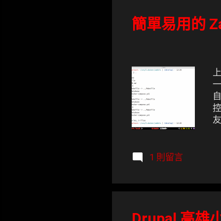
表
文
簡單易用的 Za
章
上
一
自
控
友
主
Z
T
1 則留言
團
Drupal 高雄