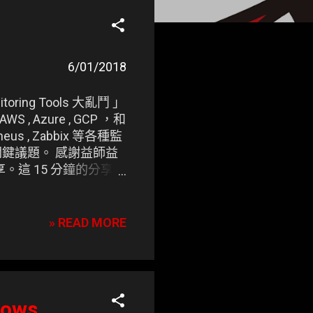
6/01/2018
oring Tools 大亂鬥 」
 , Azure , GCP ，和
etheus , Zabbix 等各種監
等關鍵議題。 感謝益師益
台分享。這 15 分鐘的分享，
ockerize 的
5/26 DevOps
如同凍仁的 眼 ，無時無刻幫
» READ MORE
y 意像圖。
ows