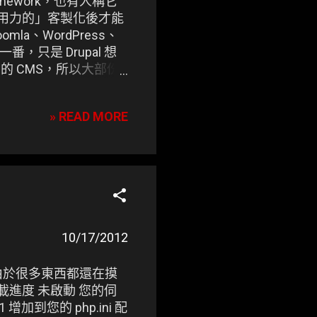
framework，也有人稱它
者「用力的」客製化後才能
la、WordPress、
化一番，只是 Drupal 想
 CMS，所以大部份
裝完就有個漂亮的網站及後
» READ MORE
10/17/2012
統，由於很多東西都還在摸
上載進度 未啟動 您的伺
增加到您的 php.ini 配