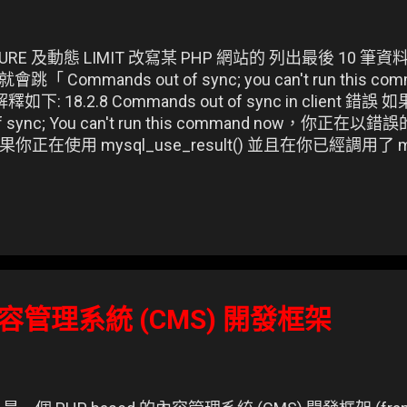
URE 及動態 LIMIT 改寫某 PHP 網站的 列出最後 10 
「 Commands out of sync; you can't run this
下: 18.2.8 Commands out of sync in clien
of sync; You can't run this command now，
用 mysql_use_result() 並且在你已經調用了 mysql_
ysql_use_result()或mysql_store_result(
。
– 內容管理系統 (CMS) 開發框架