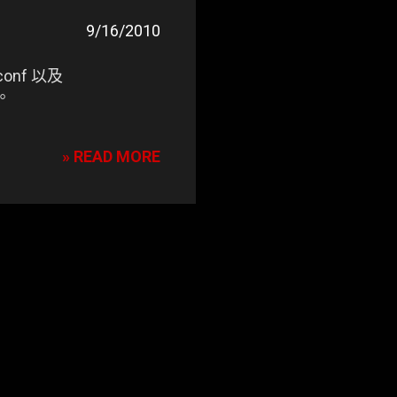
9/16/2010
onf 以及
。
» READ MORE