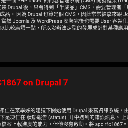
pal 是一個 PHP based 的內容管理系統 (CMS) 開發框架 (
裝 Drupal 後，只會得到「半成品」CMS，需要管理
 因為 Drupal 也算是個 CMS，因此常常被拿來跟 Joom
，當然 Joomla 及 WordPress 安裝完後也需要 User 客製
以比較麻煩一點，所以沒辦法定型的發展成針對某種應用的
感覺是 Drupal 很陽春或者很醜，至少不像 Joomla，安
867 on Drupal 7
oper 的凍仁在某學姊的建議下開始使用 Drupal 來寫資訊系
凍仁在 狀態報告 (status) [1] 中遇到的錯誤訊息。 
案上載進度的能力，但他沒有啟動。將 apc.rfc1867 = 1 