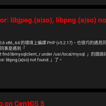
r: libjpeg.(a|so), libpng.(a|so) n
5.6 x86_64 的環境上編譯 PHP (v5.2.17)，也很巧
同事是遇到「
annot find libmysqlclient_r under /usr/local/my
r: libpng.(a|so) not found. 」了。
o on CentOS 5