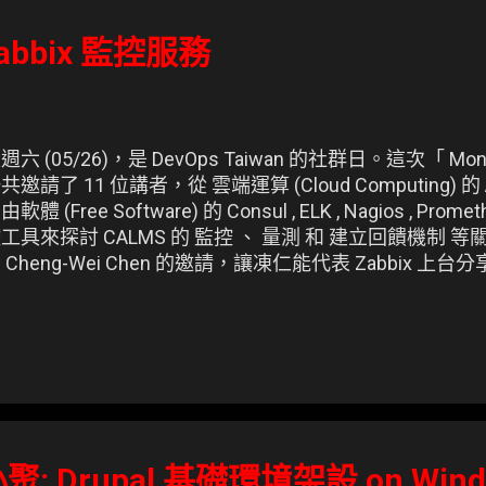
bbix 監控服務
週六 (05/26)，是 DevOps Taiwan 的社群日。這次「 Monit
共邀請了 11 位講者，從 雲端運算 (Cloud Computing) 的 AWS
由軟體 (Free Software) 的 Consul , ELK , Nagios , Prom
工具來探討 CALMS 的 監控 、 量測 和 建立回饋機制 
 Cheng-Wei Chen 的邀請，讓凍仁能代表 Zabbix 上
要以 Zabbix 的基礎觀念、系統架構等入門知識為主，然後用 D
abbix 進行簡單的 demo，最後補充些實戰經驗。 ▲ 凍仁於 0
aiwan 分享的 Zabbix 入門簡報。由於 Zabbix 現在就
隊的大家看照數百的伺服器，故這次選了 eyes 的 cowsa
小聚: Drupal 基礎環境架設 on Wind