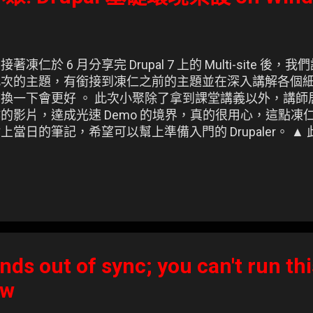
接著凍仁於 6 月分享完 Drupal 7 上的 Multi-site 後
此次的主題，有銜接到凍仁之前的主題並在深入講解各個細
序換一下會更好 。 此次小聚除了拿到課堂講義以外，講
的影片，達成光速 Demo 的境界，真的很用心，這點凍
上當日的筆記，希望可以幫上準備入門的 Drupaler。 ▲ 此心
作，附上 Flash 版連結。
s out of sync; you can't run thi
ow