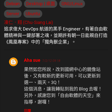
Debian
Desktop | 桌面
GNU/Linux
Server
Ubuntu
凍仁．翔 (Chu-Siang Lai)
追求偉大 DevOps 航道的黑手 Engineer，有著自由軟
體精神與一鍵部署之魂，並期許有朝一日能親自打造
《鳳凰專案》中的「獨角獸企業」。
Aha sue
7/2/12 09:18
留
果然如您所說，改到國網中心的鏡像站
言
後，又有較新的更新可用，可以更新到
選一、兩天。3Q！
這個消息，讓我轉貼到我的 Blog 去喔！
另外，感謝您到「自由軟體的天空」來
指導，謝囉！
回覆