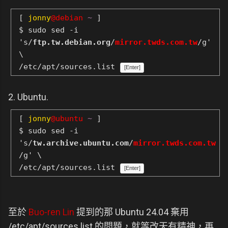
[
jonny
@debian
~
]
$ sudo sed -i
's/
ftp.tw.debian.org
/
mirror.twds.com.tw
/g'
\
/etc/apt/sources.list
[Enter]
2. Ubuntu.
[
jonny
@ubuntu
~
]
$ sudo sed -i
's/
tw.archive.ubuntu.com
/
mirror.twds.com.tw
/g' \
/etc/apt/sources.list
[Enter]
至於
Buo-ren Lin
提到的那 Ubuntu 24.04 棄用
/etc/apt/sources.list 的問題，就等改天有精神，再