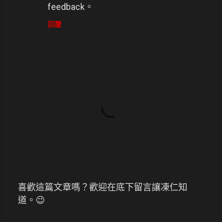
feedback。
回覆
喜歡這篇文章嗎？歡迎在底下留言讓凍仁知
張
道。😉
貼