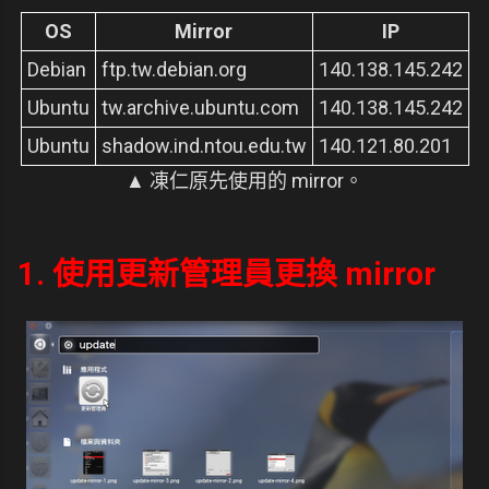
OS
Mirror
IP
Debian
ftp.tw.debian.org
140.138.145.242
Ubuntu
tw.archive.ubuntu.com
140.138.145.242
Ubuntu
shadow.ind.ntou.edu.tw
140.121.80.201
▲ 凍仁原先使用的 mirror。
1. 使用更新管理員更換 mirror