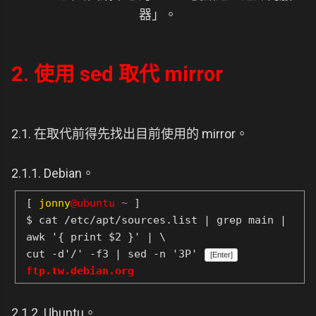
器」。
2. 使用 sed 取代 mirror
2.1. 在取代前得先找出目前使用的 mirror。
2.1.1. Debian。
[
jonny
@ubuntu
~
]
$ cat /etc/apt/sources.list | grep main |
awk '{ print $2 }' | \
cut -d'/' -f3 | sed -n '3P'
[Enter]
ftp.tw.debian.org
2.1.2. Ubuntu。