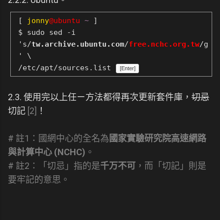
[
jonny
@ubuntu
~
]
$ sudo sed -i
's/
tw.archive.ubuntu.com
/
free.nchc.org.tw
/g
' \
/etc/apt/sources.list
[Enter]
2.3. 使用完以上任ㄧ方法都得再次更新套件庫，
切忌
切記
[2]
！
# 註1：國網中心的全名為
國家實驗研究院高速網路
與計算中心 (NCHC)
。
# 註2：「切忌」指的是
千万不可
，而「切記」則是
要牢記的意思。