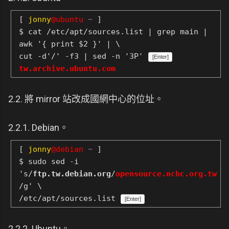
[
jonny
@ubuntu
~
]
$ cat /etc/apt/sources.list | grep main |
awk '{ print $2 }' | \
cut -d'/' -f3 | sed -n '3P'
[Enter]
tw.archive.ubuntu.com
2.2. 將 mirror 站改成國網中心的位址。
2.2.1. Debian。
[
jonny
@debian
~
]
$ sudo sed -i
's/
ftp.tw.debian.org
/
opensource.nchc.org.tw
/g' \
/etc/apt/sources.list
[Enter]
2.2.2. Ubuntu。