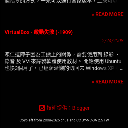
過指令的方式，一來可以通行各家版本，二來可以在
開機時自動撥接(也就是未登錄使用者前，較不適合
» READ MORE
NB)。
VirtualBox - 啟動失敗 (-1909)
2/24/2008
凍仁這陣子因為工讀上的關係，需要使用到 錄影 、
錄音 及 VM 來錄製軟體使用教材。 開始使用 Ubuntu
也快3個月了，已經漸漸懶的切回去 Windows XP 啊
，只好開始尋找在 XP 底下灌第二個 XP 的替代方
» READ MORE
案。 一開始要安裝 VirtualBox 凍仁是使用應用程式選
單內的 添加/刪除 來安裝，方便歸方便，可每次新增
完 XP 的虛擬機器，在開機時皆會出現以下的錯誤訊
息：
技術提供：Blogger
Coypleft from 2008-2026 chusiang CC BY-NC-SA 2.5 TW