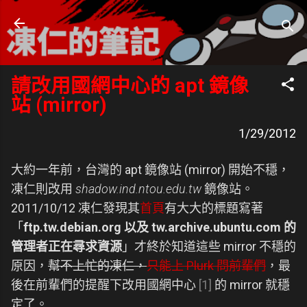
跳到主要內容
凍仁的筆記
- https://note.drx.tw
請改用國網中心的 apt 鏡像
站 (mirror)
1/29/2012
大約一年前，台灣的 apt 鏡像站 (mirror) 開始不穩，
凍仁則改用
shadow.ind.ntou.edu.tw
鏡像站。
2011/10/12 凍仁發現其
首頁
有大大的標題寫著
「
ftp.tw.debian.org 以及 tw.archive.ubuntu.com 的
管理者正在尋求資源
」才終於知道這些 mirror 不穩的
原因，
幫不上忙的凍仁，
只能上 Plurk 問前輩們
，最
後在前輩們的提醒下改用國網中心
[1]
的 mirror 就穩
定了。