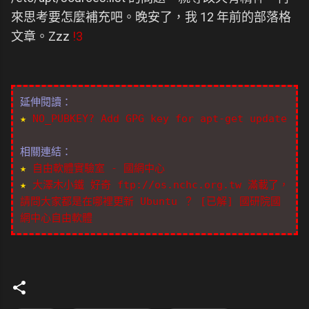
來思考要怎麼補充吧。晚安了，我 12 年前的部落格
文章。Zzz
!3
延伸閱讀：
★
NO_PUBKEY? Add GPG key for apt-get update
相關連結：
★
自由軟體實驗室 - 國網中心
★
大澤木小鐵 好奇 ftp://os.nchc.org.tw 滿載了，
請問大家都是在哪裡更新 Ubuntu ？ [已解]
國研院國
網中心自由軟體