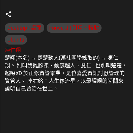
Desktop | 桌面
Forward | 引用、轉貼
Ubuntu
凍仁翔
楚翔(本名) → 楚楚動人(某社團學姊取的) → 凍仁
翔。 別叫我雞腳凍、動感超人、薏仁.. 也別叫楚楚，
超噁XD 於正修資管畢業，是位喜愛資訊討厭管理的
資管人。 座右銘：人生像流星，以最耀眼的瞬間來
證明自己曾活在世上。
留
言