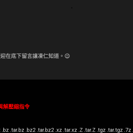
迎在底下留言讓凍仁知道。😉
壓縮與解壓縮指令
.bz .tar.bz .bz2 .tar.bz2 .xz .tar.xz .Z .tar.Z .tgz .tar.tgz .7z .