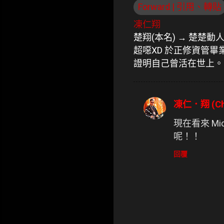
Forward | 引用、轉貼
凍仁翔
楚翔(本名) → 楚楚動
超噁XD 於正修資管
證明自己曾活在世上。
凍仁．翔 (Chu
留
言
現在看來 Mic
呢！！
回覆