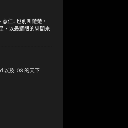
、薏仁.. 也別叫楚楚，
流星，以最耀眼的瞬間來
d 以及 iOS 的天下