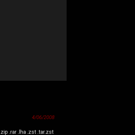
4/06/2008
zip .rar .lha .zst .tar.zst