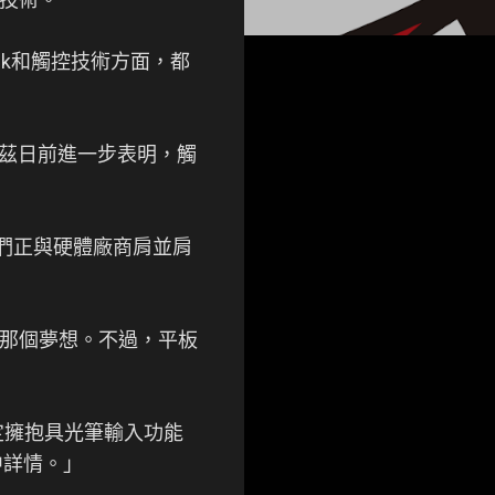
nk和觸控技術方面，都
)。蓋茲日前進一步表明，觸
我們正與硬體廠商肩並肩
追求那個夢想。不過，平板
決定擁抱具光筆輸入功能
中詳情。」