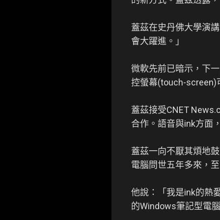
蓋茲在史丹佛大學演講後
會大躍進。」
微軟先前已暗示，下一版W
控螢幕(touch-sc
蓋茲接受CNET Ne
合作。語音與ink方面
蓋茲一向不厭其煩地鼓吹
電腦問世五年多來，至
他說：「我是ink的熱
的Windows筆記