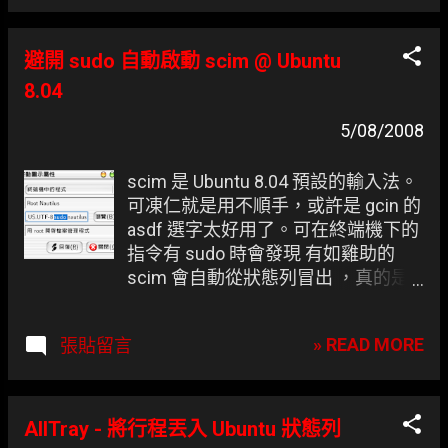
得自行至 ~/.themes/Dark-
Flegma/metacity-1/metacity-theme-
1.xml 修改 (若是想走 Mac dark 風格
避開 sudo 自動啟動 scim @ Ubuntu
可使用 Gombo Dark Mac ) 24
8.04
<draw_ops name="title-text-
focused"> 25 <image
5/08/2008
filename="titlebar-mid-focused.png"
x="0" y="0" width="title_width + 6"
scim 是 Ubuntu 8.04 預設的輸入法。
height="height"/> 26 <image
可凍仁就是用不順手，或許是 gcin 的
filename="titlebar-mid-focused.png"
asdf 選字太好用了。可在終端機下的
x="title_width + 21 `min` width -
指令有 sudo 時會發現 有如雞助的
object_width" y="0"
scim 會自動從狀態列冒出 ，真的是
width="object_width"
一點也不性化 ，可偏偏 scim 在
height="height"/> 27 <clip x="0"
Ubuntu 8.04 的套件相依性非常高，
y="0" width="title_width + 16 `min`
» READ MORE
張貼留言
就算 remove 過幾天更新一個不注意
width - 14" height="height"/> 28
就又會裝回來.. #$%@^&*!!。 以下是
<title color=" #FFDB57 " x="5" y="
Ubuntu-tw 社群中分享的小撇步，(由
(height - title_height) / 2"/> 29
於這位高手只留下了 路過 一名，再此
AllTray - 將行程丟入 Ubuntu 狀態列
</draw_ops> 圖示(Icon) ： Buu...
就以路過為作者名..)