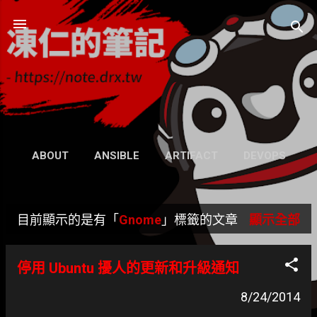
跳到主要內容
凍仁的筆記
- https://note.drx.tw
網頁
ABOUT
ANSIBLE
ARTIFACT
DEVOPS
UBUNTU
SEARCH
WIKI
更多…
目前顯示的是有「
Gnome
」標籤的文章
顯示全部
GRAVATAR
發
表
停用 Ubuntu 擾人的更新和升級通知
文
8/24/2014