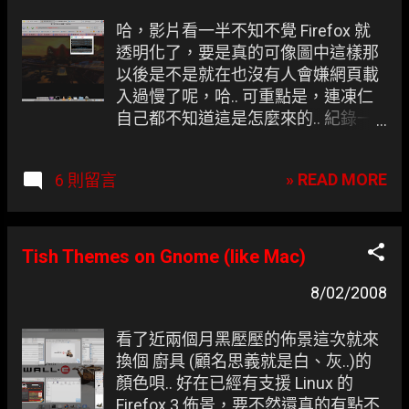
哈，影片看一半不知不覺 Firefox 就
透明化了，要是真的可像圖中這樣那
以後是不是就在也沒有人會嫌網頁載
入過慢了呢，哈.. 可重點是，連凍仁
自己都不知道這是怎麼來的.. 紀錄一
下囉 :P
» READ MORE
6 則留言
Tish Themes on Gnome (like Mac)
8/02/2008
看了近兩個月黑壓壓的佈景這次就來
換個 廚具 (顧名思義就是白、灰..)的
顏色唄.. 好在已經有支援 Linux 的
Firefox 3 佈景，要不然還真的有點不