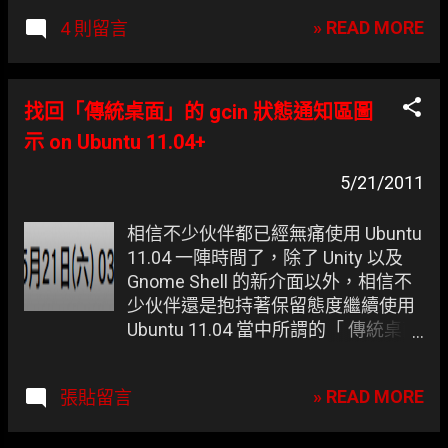
的 X window 是 Unity 以外，也內建
» READ MORE
4 則留言
Unity 2D ！相信這對顯示卡不夠力以
及不想跑 Compiz 伙伴是一大福音，
那說好的 Classic Gnome (傳統
Gnome 模式) 呢？ 這個就麻煩大家自
找回「傳統桌面」的 gcin 狀態通知區圖
己裝一下囉。 登入時預設沒有
示 on Ubuntu 11.04+
Gnome Classic 可選。
5/21/2011
相信不少伙伴都已經無痛使用 Ubuntu
11.04 一陣時間了，除了 Unity 以及
Gnome Shell 的新介面以外，相信不
少伙伴還是抱持著保留態度繼續使用
Ubuntu 11.04 當中所謂的「 傳統桌面
」。 凍仁幫母親大人設定環境時卻發
現，前篇的方法怎樣就是叫不出
» READ MORE
張貼留言
gcin，原來 傳統桌面模式 已經把它獨
立了，手動叫出來就是。 [修改前] 繼