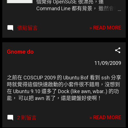
個覺得 OpenSuSE 很漂亮，連
Command Line 都有背景， 雖然會耗
不少的效能，可凍仁還是覺得很喜
歡。 OpenSuSE 11.2 的部份，凍仁花
» READ MORE
張貼留言
了不少的時間更新才正常開啟 Gnome
2.28.2，其中 滑鼠編號設定 (系統 →
硬體)裡多了 兩點捲動 的功能，這真
的是除了聖誕企鵝外的另一個彩蛋
Gnome do
啊！ (其實在 Ubuntu 9.10 就有了，只
11/09/2009
是一直沒點就去看Orz) 真的很感謝社
群的伙伴們，這樣凍仁就可以小小的
體驗一下 Mac 使用者捲動頁面的快感
之前在 COSCUP 2009 的 Ubuntu Bof 看到 ssh 分享
啦，不管是 Firefox 還是 Nautilus 都
時就覺得這個快速啟動的小套件很不錯用，沒想到
行的通喔。
在 Ubuntu 9.10 還多了 Dock (like awn, wbar..) 的功
能， 可以把 awn 丟了，還是鍵盤好使啊！
» READ MORE
2 則留言