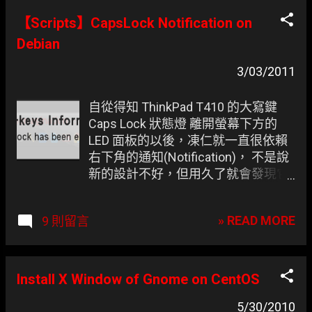
續上演空城計的 gcin。
【Scripts】CapsLock Notification on
Debian
3/03/2011
自從得知 ThinkPad T410 的大寫鍵
Caps Lock 狀態燈 離開螢幕下方的
LED 面板的以後，凍仁就一直很依賴
右下角的通知(Notification)， 不是說
新的設計不好，但用久了就會發現它
早就被左手的小拇指遮住，哪還看得
到什麼 LED ..!? 雖說官方早已幫
» READ MORE
9 則留言
Windows 寫好 On-screen
display(OSD) ，而 Mac OSX 上也有
CapSee ，至於 Linux 上凍仁有找到
lock-keys-applet ，但還是不像官方
Install X Window of Gnome on CentOS
的直覺。
5/30/2010