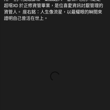
超噁XD 於正修資管畢業，是位喜愛資訊討厭管理的
資管人。 座右銘：人生像流星，以最耀眼的瞬間來
證明自己曾活在世上。
留
言