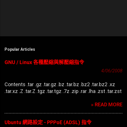
Popular Articles
GNU / Linux 各種壓縮與解壓縮指令
4/06/2008
Contents .tar .gz .tar.gz .bz .tar.bz .bz2 .tar.bz2 .xz
.tar.xz .Z .tar.Z .tgz .tar.tgz .7z .zip .rar .lha .zst .tar.zst
» READ MORE
Ubuntu 網路設定 - PPPoE (ADSL) 指令