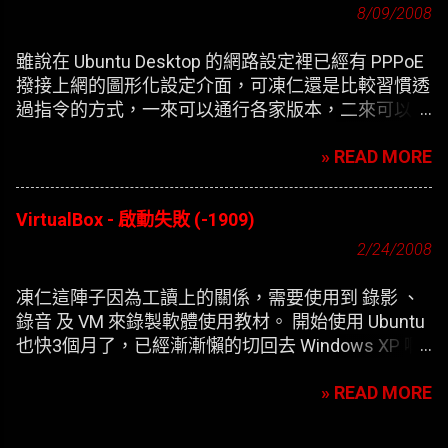
8/09/2008
雖說在 Ubuntu Desktop 的網路設定裡已經有 PPPoE
撥接上網的圖形化設定介面，可凍仁還是比較習慣透
過指令的方式，一來可以通行各家版本，二來可以在
開機時自動撥接(也就是未登錄使用者前，較不適合
» READ MORE
NB)。
VirtualBox - 啟動失敗 (-1909)
2/24/2008
凍仁這陣子因為工讀上的關係，需要使用到 錄影 、
錄音 及 VM 來錄製軟體使用教材。 開始使用 Ubuntu
也快3個月了，已經漸漸懶的切回去 Windows XP 啊
，只好開始尋找在 XP 底下灌第二個 XP 的替代方
» READ MORE
案。 一開始要安裝 VirtualBox 凍仁是使用應用程式選
單內的 添加/刪除 來安裝，方便歸方便，可每次新增
完 XP 的虛擬機器，在開機時皆會出現以下的錯誤訊