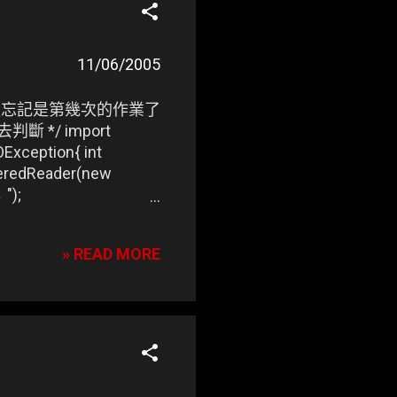
11/06/2005
已經忘記是第幾次的作業了
判斷 */ import
IOException{ int
fferedReader(new
");
th
onth);
» READ MORE
ine(); //↑將輸入的文字
("你猜的日期為："+intDay);