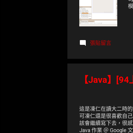
模
張貼留言
【Java】[
這是凍仁在讀大二時的J
可凍仁還是很喜歡自己寫
該會繼續寫下去，很感
Java 作業 ＠ Goog