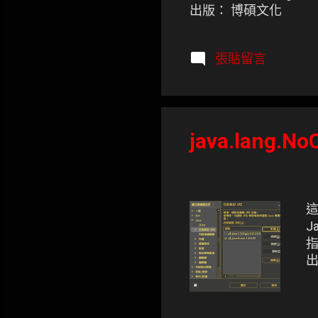
出版： 博碩文化
張貼留言
java.lang.No
這
J
指
出