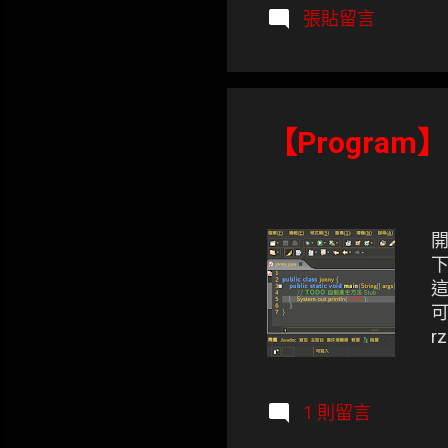
張貼留言
【Program】E
開
下
這
可
r
管
U
*
1 則留言
gt