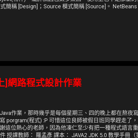
式簡稱 [Design]；Source 模式簡稱 [Source]。 NetBeans 
94上]網路程式設計作業
ava作業，那時幾乎是每個星期三、四的晚上都在熬夜寫Ja
 porgram(程式) :P 可惜這位良師被假日班同學趕走
謝這位熱心的老師，因為他凍仁至少有把一種程式語言重頭
le 文件 授課教師： 羅孟彥 課本： JAVA2 JDK 5.0 教學