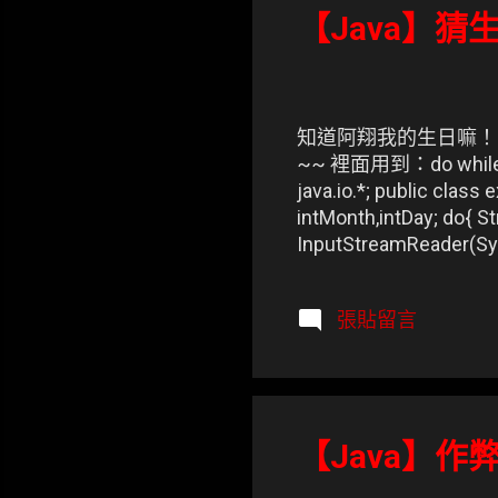
【Java】猜
知道阿翔我的生日嘛！？
~~ 裡面用到：do while
java.io.*; public class
intMonth,intDay; do{ 
InputStreamReader(
strMonth=buf.
intMonth=Integer.par
張貼留言
System.out.prin
指定給字串變數str_Day intD
System.out.println(""); if
【Java】作