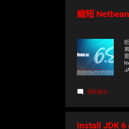
表
文
縮短 Netbe
章
近
弟
是
N
J
Ne
張貼留言
Install JDK 6