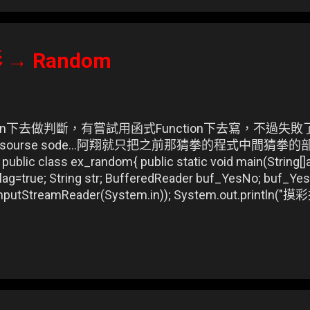
lipse-SDK-3.2.1-linux-gtk.tar.gz 解壓縮 至 /opt 底下 # sudo
K-3.2.1-linux-gtk.tar.gz /opt 將 NLpack-eclipse..-SDK-32
下的檔案覆蓋至 /opt/eclipse/features，plugins/ 解壓縮至 /
到 eclipse 目錄下 # cd /opt/eclipse/ 執行 eclipse / * 執行檔
 → Random
關連結： ★ 初學Eclipse ★ Eclipse 的使用簡介及外掛程
clipse 使用技巧 ★ RC2 熱鍵表
an下去做判斷，有嘗試用函式Function下去寫，不過失敗
urse sode...阿翔就只把之前那猜拳的程式中間猜拳的部
public class ex_random{ public static void main(String[]
flag=true; String str; BufferedReader buf_YesNo; buf_Y
InputStreamReader(System.in)); System.out.printl
 double doubleAR; System.out.println(); for(i=1;i doubleAR
oubleAR*100); System.out.println("第\t"+i+"\t次為 "+intTra
; char charYesNo; System.out.print("輸入Y繼續，N離開 → "); 