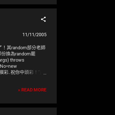
 tar -zxvf eclipse-
1-gtk.zip 裡 features/
opt/eclipse/ # ???
 * / # ./eclipse End
式開發 ★ Sungo 的
11/11/2005
了！其random部分老師
份換為random罷
args) throws
esNo=new
n("摸彩摸彩..祝你中頭彩！");
 = Math.random();
nsform); }
» READ MORE
s...