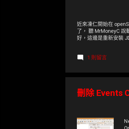
近來凍仁開始在 openSU
了， 聽 MrMoneyC 說動到
好，這邊是重新安裝 J
1 則留言
刪除 Events C
N
O