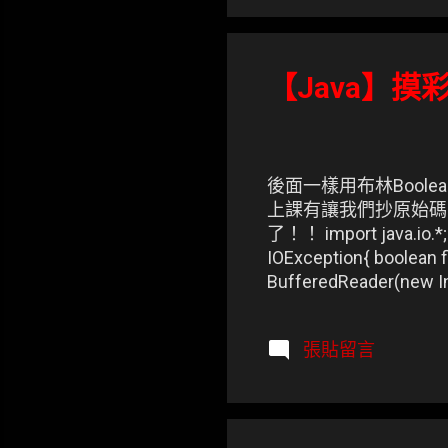
ec
SD
底
切
【Java】摸彩
相
E
後面一樣用布林Boole
上課有讓我們抄原始碼so
了！！ import java.io.*; 
IOException{ boolean 
BufferedReader(new 
do{ int i,intTransform;
intTransform = (int)(d
張貼留言
System.out.println()