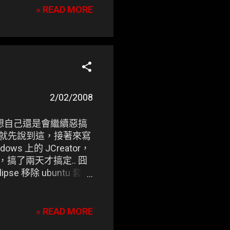
» READ MORE
2/02/2008
過我想自己還是會繼續惡搞
，廢話就先說到這，接著來寫
ows 上的 JCreator，
，搞了兩天才搞定.. 囧
lipse 移除 ubuntu 套件
所以得先砍掉才行 * /
 *事先沒安裝可省略這步驟
3.2.1-linux-
» READ MORE
p / * 語言套件 * / 將