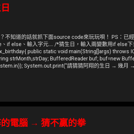
生日
不知道的話就抓下面source code來玩玩唄！ PS：
、if else、輸入字元.... /*猜生日，輸入兩變數用if else下去
 ex_birthday{ public static void main(String[]args) throws 
String strMonth,strDay; BufferedReader buf; buf=new Bu
System.in)); System.out.print("請猜猜阿翔的生日 → 幾月 → 
readLine(); //↑將輸入的文字指定給字串變數str_Mon
seInt(strMonth); System.out.println("你猜的月份為："+intM
t("請猜猜阿翔的生日 → 幾日 →"); strDay=buf.readL
ay=Integer.parseInt(strDay); System.out.println
(...
弊的電腦 → 猜不贏的拳