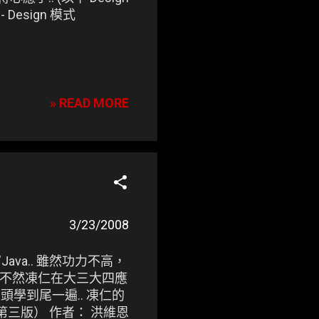
- Design 模式
» READ MORE
3/23/2008
va.. 雖然功力不高，
了，不然凍仁在大三大四應
學到尾一遍.. 凍仁的
手冊（第三版） 作者： 洪維恩