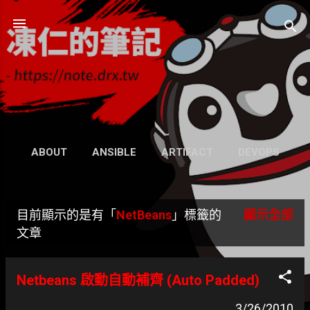
跳到主要內容
凍仁的筆記
- https://note.drx.tw
網頁
ABOUT
ANSIBLE
ARTIFACT
DEVOPS
UBUNTU
SEARCH
WIKI
更多…
目前顯示的是有「
NetBeans
」標籤的
顯示全部
GRAVATAR
發
文章
表
Netbeans 啟動自動補齊 (Auto Padded)
文
3/26/2010