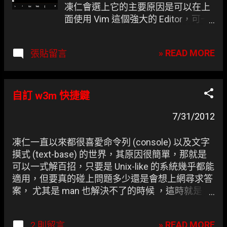
凍仁會選上它的主要原因是可以在上
面使用 Vim 這個強大的 Editor，可一
年過去了 (當初為 2011 年 8 月入
手)，它的效能已不足繼續作為主力使
» READ MORE
張貼留言
用， 畢竟是 2010 年的產品 。 現在凍
仁將它轉戰 Console 機並推居二軍使
用，對於一位專業的 Linux 網管來
說，有個輕便小巧的 Terminal 是件很
自訂 w3m 快捷鍵
棒的事情，因為大部份的事情我們都
可以靠命令列(command line)完成，
7/31/2012
然而在種類眾多的純文字瀏覽器裡凍
仁慣用的是 w3m。 w3m 於 N900 上
凍仁一直以來都很喜愛命令列 (console) 以及文字
的截圖。
摸式 (text-base) 的世界，其原因很簡單，那就是
可以一式解百招，只要是 Unix-like 的系統幾乎都能
適用，但要真的碰上問題多少還是會想上網尋求答
案， 尤其是 man 也解決不了的時候 ，這時就是 純
文字瀏覽器 出場的時候了，比較知名的純文字瀏覽
器有 Links, Lynx 和 w3m ... 等。 或許會有人問，明
» READ MORE
2 則留言