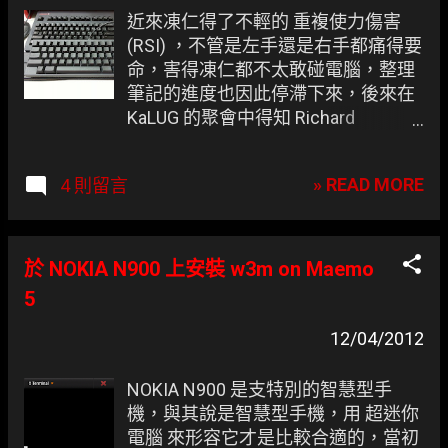
盤也可以體驗的方法。 ▲ 此圖為當初
近來凍仁得了不輕的 重複使力傷害
設計 Vi 時的 ADM-3A 終端機鍵盤，其
(RSI) ，不管是左手還是右手都痛得要
排列與現今鍵盤的排列有些許差異。
命，害得凍仁都不太敢碰電腦，整理
筆記的進度也因此停滯下來，後來在
KaLUG 的聚會中得知 Richard
Matthew Stallman (RMS) 這位駭客前
輩也有 RSI 的隱疾，並隨身攜帶
» READ MORE
4 則留言
HHKB 這把鍵盤，似乎是述說著它可
以減緩 RSI 的病情。 「買一把來試試
看就知道了！」 找到藉口的凍仁也很
幸運得到社群前輩的幫助，並成功加
於 NOKIA N900 上安裝 w3m on Maemo
入 Happy hacking keyboard 的行列
5
哩。 ▲ HHKB Pro 2 (墨) 與 Cherry
G80-3494
12/04/2012
NOKIA N900 是支特別的智慧型手
機，與其說是智慧型手機，用 超迷你
電腦 來形容它才是比較合適的，當初