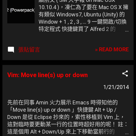
10.10.4 )，凍仁為了要在 Mac OS X 擁
有類似 Windows7, Ubuntu (Unity) 的
Window + 1 , 2 , 3 , ... 9 一鍵開啟/切換
特定程式 快捷鍵買了 Alfred 2 的
Powerpack (好比 VF-25 的武裝背包)
來 hacking。 買完才知道可以用
» READ MORE
張貼留言
Powerpack 裡的 Workflows 來替代快
速輸入常用字的 aText ；更沒想到它
還包了比 SM 更美觀的 Large Type ，
真的是三個願望一次滿足！相信喜愛
Vim: Move line(s) up or down
高度客制化的伙伴都會捨得花這點小
1/21/2014
錢！ ▲ [圖1] Alfred 家的 Large Type
大字報截圖。
先前在同事 Amin 火力展示 Emacs 時得知他的
「Move line(s) up or down 」快捷鍵 Alt + Up /
Down 是從 Eclipse 抄來的，索性移植到 Vim 上，
這對臨時要更動某一行的位置時超好用的呢！ 註：
這是個用 Alt + Down/Up 來上下移動當前行的