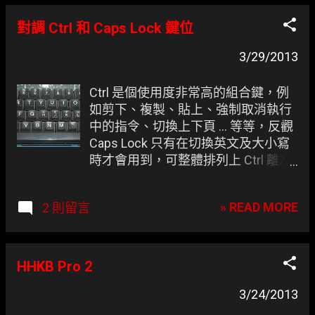
化了瀏覽上的使用者體驗，並標榜它
是可用、簡潔、穩定及具有設計的。
對調 Ctrl 和 Caps Lock 鍵位
事實上後者對於新版的 Firefox 較不
友善，常跟不上更新 (或許是該怪
3/29/2013
Firefox 更新速度過快)，除此之外前
者的高自訂性以及其它的林林總總讓
Ctrl 是個使用度非常高的組合鍵，例
凍仁最後選擇了 Pentadactyl。 ▲
如剪下、複製、貼上、強制取消執行
Pentadactyl 操作手冊 (:help)。
中的指令、切換上下頁 ... 等等，反觀
Caps Lock 只有在切換英文及大小寫
時才會用到，可整體排列上 Ctrl 離左
手的距離反而比較遠，這對盲打或需
長時間使用鍵盤的人而都不是件好
» READ MORE
2 則留言
事，這表示我們得花更多的時間跟力
氣來移動雙手。 逐漸上手 Vim 的凍仁
總覺得 Ctrl 位於左下角操作起來有些
不順，反而覺得跟 Caps Lock 對調鍵
HHKB Pro 2
位使用比較合適，凍仁在對調 Ctrl 和
3/24/2013
Caps Lock 鍵位後整體手感提升了不
少。在此提供大家不用購買 HHKB 鍵