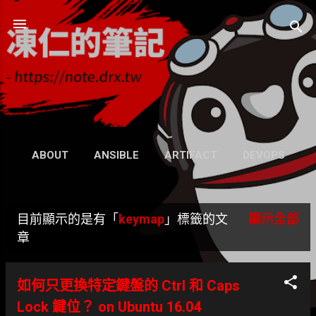
跳到主要內容
凍仁的筆記
- https://note.drx.tw
網頁
ABOUT
ANSIBLE
ARTIFACT
DEVOPS
UBUNTU
SEARCH
WIKI
更多…
目前顯示的是有「
keymap
」標籤的文
顯示全部
GRAVATAR
發
章
表
如何只更換特定鍵盤的 Ctrl 和 Caps
文
Lock 鍵位？ on Ubuntu 16.04