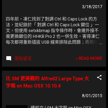
章
3/18/2017
四年前，凍仁找到了對調 Ctrl 和 Caps Lock 的方
法，並紀錄於「 對調 Ctrl 和 Caps Lock 鍵位 」一
文，但使用 setxkbmap 指令操作時，會連外接不
需更換鍵位的 HHKB Pro 2 也一併生效，害得凍仁
每次都得重新插拔 USB 線來排除此問題；而現在
我們只需透過 -device 參數即可對特定鍵盤進行操
作。
» READ MORE
張貼留言
比 SM 更美觀的 Alfred2 Large Type 大
字報 on Mac OSX 10.10.4
8/01/2015
續前文 ( SM 大字報 on Mac OSX