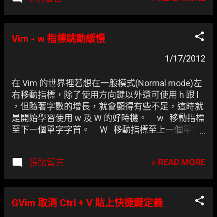
明就有 Firefox 了為何還要使用純文字瀏覽器？那
是因為並不是每一台 Linux 都會裝到 Gnome, KDE,
Unity 這類的 X-window，既然連 X-window 都沒有
裝了，更何況是 Firefox 呢，多個壓箱寶才可以備
Vim - w 指標跳動緩慢
不時之需！ 嘗試過各種純文字瀏覽器以後，凍仁選
上了 Vim-like 的 w3m 來專精，雖說都是 Vim-like
1/17/2012
但快捷鍵 (Shortcuts) 的部份還是與 Pentadactyl 有
些許出入，好在 w3m 有 keymap，補個小小設定
在 Vim 的世界裡若想在一般模式(Normal mode)左
檔就可以立大功了！
右移動指標，除了使用方向鍵以外還可使用 h 跟 l
，但隨著字數的增長，就會顯得有些不足，這時就
是開始學習使用 w 及 W 的好時機。 w 移動指標
至下一個單字字首。 W 移動指標至上一個單字
字首。
» READ MORE
張貼留言
GVim 取消 Ctrl + V 貼上快捷鍵定義