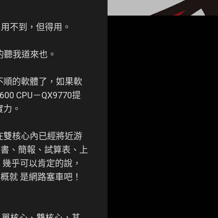
：用不到，但得用。
性的聽我道來也。
不順的軟體了，如果軟
600 CPU－QX9770提
實力。
在雙核心內已經將近游
文書、簡報、試算表、上
，幾乎可以肯定的說，
概就 是網路塞車吧！
，單核心、雙核心，甚