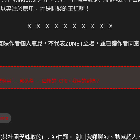
.....所以專注於應用，才是賺錢的王道啊！
X X X X X X X X X X
僅反映作者個人意見，不代表ZDNET立場，並已獲作者同意
- 企業應用 - 部落格 - 四核的 CPU，我用的到嗎？
ews
人(某社團學姊取的) → 凍仁翔。 別叫我雞腳凍、動感超人