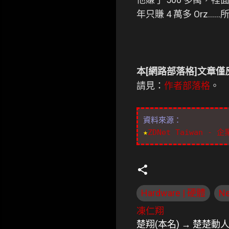
年只賺 4 萬多 Orz.
本[網路部落格]文章
請見：
作者部落格
。
資料來源：
★
ZDNet Taiwan 
Hardware | 硬體
N
凍仁翔
楚翔(本名) → 楚楚動