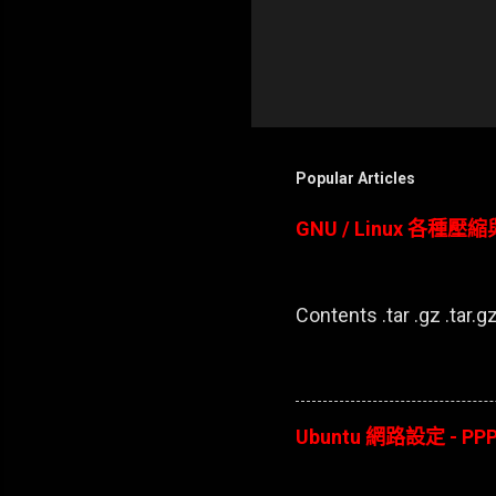
Popular Articles
GNU / Linux 各種
Contents .tar .gz .tar.gz 
Ubuntu 網路設定 - PPP