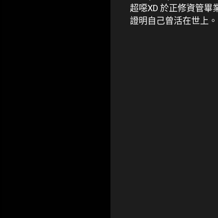
超噁XD 於正修資管
證明自己曾活在世上。
留
言