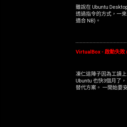
雖說在 Ubuntu D
透過指令的方式，一來
適合 NB)。
VirtualBox - 啟動失敗 
凍仁這陣子因為工讀上的
Ubuntu 也快3個月了
替代方案。 一開始要安裝
每次新增完 XP 的