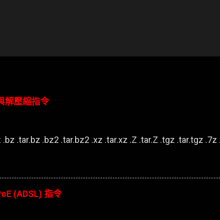
壓縮與解壓縮指令
.bz .tar.bz .bz2 .tar.bz2 .xz .tar.xz .Z .tar.Z .tgz .tar.tgz .7z .
oE (ADSL) 指令