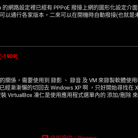
esktop 的網路設定裡已經有 PPPoE 撥接上網的圖形化設
可以通行各家版本，二來可以在開機時自動撥接(也就是
(-1909)
關係，需要使用到 錄影 、 錄音 及 VM 來錄製軟體使
，已經漸漸懶的切回去 Windows XP 啊 ，只好開始尋找在 X
 VirtualBox 凍仁是使用應用程式選單內的 添加/刪
虛擬機器，在開機時皆會出現以下的錯誤訊息：
技術提供：Blogger