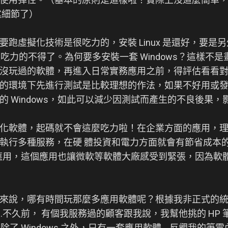
述細節了）
跑虛擬化技術是很吃力的，安裝 Linux 是還好，要是
的是吃力的不得了。為何要多安裝一套 Windows？這樣不
玩過的軟體，再進入日常實務應用之前，得評估看看對於 W
的環境下先進行測試是比較理想的作法，如果不好用或
的 Windows，如此可以減少因測試而產生的不良後果
化軟體，起碼就不會這麼吃力啦！在企業方面的應用，
執行多種服務，在硬 體投資和電力方面就會有節省成本
目的應用，這個應用也讓微軟等軟體大廠感受到緊張，因為軟
來說，哪有時間玩那麼多應用軟體呢？根據我非正式的
....不久前， 有個我服務過的顧客跟我說，我幫他挑的 H
面除了 Windows 之外，只有一套應用軟體....反觀我的