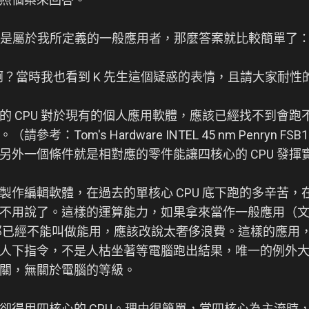
，他是屬於我所定義的一般應用者，那麼答案就比較簡單了
麼答案啊？當時我也看到 K 先生這個疑惑的表情，且請大家耐
的 CPU 對於現有的個人應用軟體，應該已經找不到會跑
：Tom's Hardware INTEL 45 nm Penryn FSB1
另外一個條件就是相對應的零件能讓四核心的 CPU 發揮
製作編輯軟體，在過去的單核心 CPU 底下跑的多辛苦，
不用說了。這樣的運算能力，如果拿來當作一般應用（
那已經不能叫做能用，應該改說太奢侈浪費。這樣的應用
人下指令，不是人枯坐著等電腦跑出結果，唯一的例外大
關，無關於電腦的等級。
卻得用四核心的 CPU。理由很簡單，當四核心為主流時