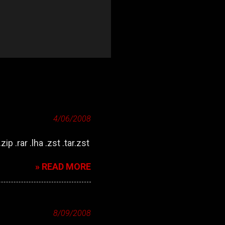
4/06/2008
zip .rar .lha .zst .tar.zst
» READ MORE
8/09/2008