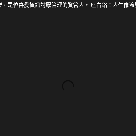
畢業，是位喜愛資訊討厭管理的資管人。 座右銘：人生像