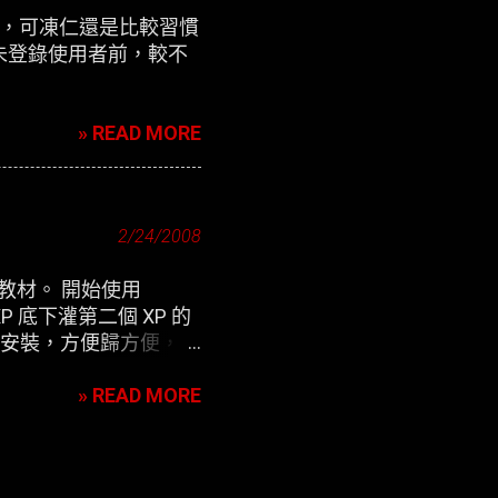
定介面，可凍仁還是比較習慣
未登錄使用者前，較不
» READ MORE
2/24/2008
用教材。 開始使用
P 底下灌第二個 XP 的
除 來安裝，方便歸方便，可
» READ MORE