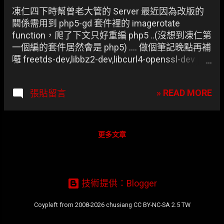
章
凍仁四下時幫曾老大管的 Server 最近因為改版的
關係需用到 php5-gd 套件裡的 imagerotate
function，爬了下文只好重編 php5 ..(沒想到凍仁第
一個編的套件居然會是 php5) .... 做個筆記晚點再補
囉 freetds-dev,libbz2-dev,libcurl4-openssl-dev
libcurl-dev libdb-dev libedit-dev libfreetype6-dev
libgcrypt11-dev libgd2-xpm-dev libgmp3-dev
» READ MORE
張貼留言
libjpeg62-dev libmhash-dev libmysqlclient15-dev
libncurses5-dev libpam0g-dev libpng12-dev
libpspell-dev librecode-dev libsasl2-dev libsnmp-
dev libsqlite0-dev libt1-dev libtidy-dev libtool
更多文章
libwrap0-dev libxmltok1-dev libxml2-dev libxslt1-
dev quilt re2c unixodbc-dev
http://140.127.138.40/newF3/reg.php 資料來源：
★ Ubuntu下安裝php5-gd無法使用imagerotate
技術提供：Blogger
Coypleft from 2008-2026 chusiang CC BY-NC-SA 2.5 TW