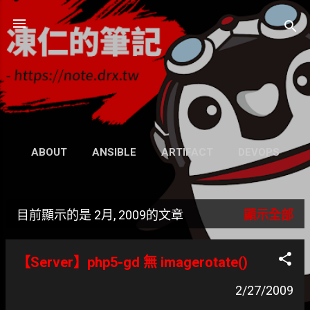
跳到主要內容
凍仁的筆記
- https://note.drx.tw
網頁
ABOUT
ANSIBLE
ARTIFACT
DEVOPS
UBUNTU
SEARCH
WIKI
更多…
目前顯示的是 2月, 2009的文章
顯示全部
GRAVATAR
發
表
【Server】php5-gd 無 imagerotate()
文
2/27/2009