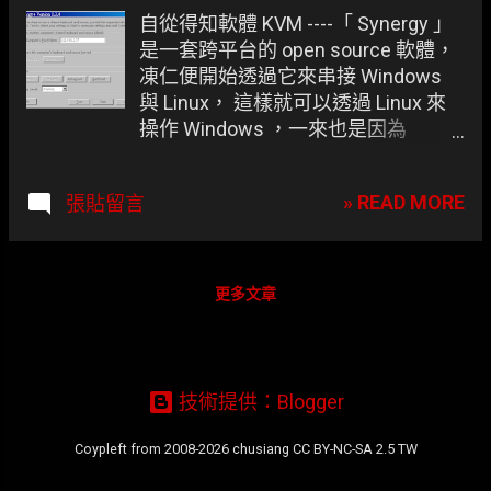
章
自從得知軟體 KVM ----「 Synergy 」
是一套跨平台的 open source 軟體，
凍仁便開始透過它來串接 Windows
與 Linux， 這樣就可以透過 Linux 來
操作 Windows ，一來也是因為
Logitech Marble TrackMan 只有在
Linux 的環境下才能顯現的出它的神
» READ MORE
張貼留言
奇， windows 在某些小細節還是沒有
linux 好用，但又不能完全捨棄
windows 。 主介面，這邊可選要當
Client 還是 Server 。
更多文章
技術提供：Blogger
Coypleft from 2008-2026 chusiang CC BY-NC-SA 2.5 TW