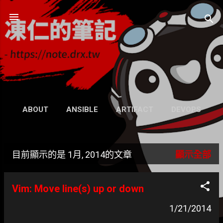
跳到主要內容
凍仁的筆記
- https://note.drx.tw
網頁
ABOUT
ANSIBLE
ARTIFACT
DEVOPS
UBUNTU
SEARCH
WIKI
更多…
目前顯示的是 1月, 2014的文章
顯示全部
GRAVATAR
發
表
Vim: Move line(s) up or down
文
1/21/2014