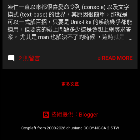
章
凍仁一直以來都很喜愛命令列 (console) 以及文字
摸式 (text-base) 的世界，其原因很簡單，那就是
可以一式解百招，只要是 Unix-like 的系統幾乎都能
適用，但要真的碰上問題多少還是會想上網尋求答
案， 尤其是 man 也解決不了的時候 ，這時就是 純
文字瀏覽器 出場的時候了，比較知名的純文字瀏覽
器有 Links, Lynx 和 w3m ... 等。 或許會有人問，明
» READ MORE
2 則留言
明就有 Firefox 了為何還要使用純文字瀏覽器？那
是因為並不是每一台 Linux 都會裝到 Gnome, KDE,
Unity 這類的 X-window，既然連 X-window 都沒有
裝了，更何況是 Firefox 呢，多個壓箱寶才可以備
更多文章
不時之需！ 嘗試過各種純文字瀏覽器以後，凍仁選
上了 Vim-like 的 w3m 來專精，雖說都是 Vim-like
但快捷鍵 (Shortcuts) 的部份還是與 Pentadactyl 有
些許出入，好在 w3m 有 keymap，補個小小設定
技術提供：Blogger
檔就可以立大功了！
Coypleft from 2008-2026 chusiang CC BY-NC-SA 2.5 TW