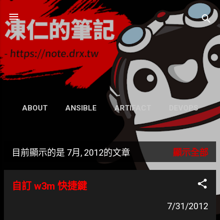
跳到主要內容
凍仁的筆記
- https://note.drx.tw
網頁
ABOUT
ANSIBLE
ARTIFACT
DEVOPS
UBUNTU
SEARCH
WIKI
更多…
目前顯示的是 7月, 2012的文章
顯示全部
GRAVATAR
發
表
自訂 w3m 快捷鍵
文
7/31/2012