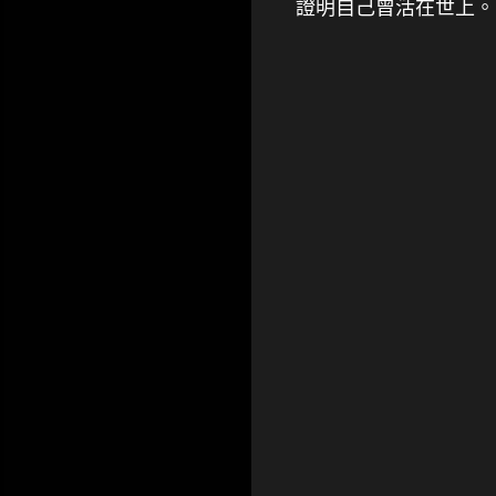
證明自己曾活在世上。
留
言