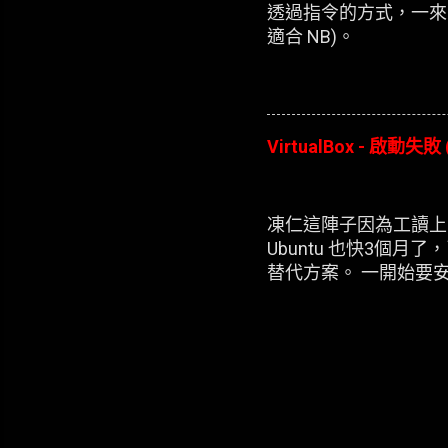
透過指令的方式，一來
適合 NB)。
VirtualBox - 啟動失敗 
凍仁這陣子因為工讀上的
Ubuntu 也快3個月了
替代方案。 一開始要安裝
每次新增完 XP 的