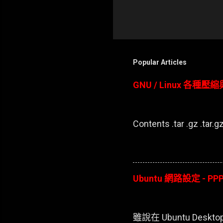
Popular Articles
GNU / Linux 各種
Contents .tar .gz .tar.gz 
Ubuntu 網路設定 - PPP
雖說在 Ubuntu D