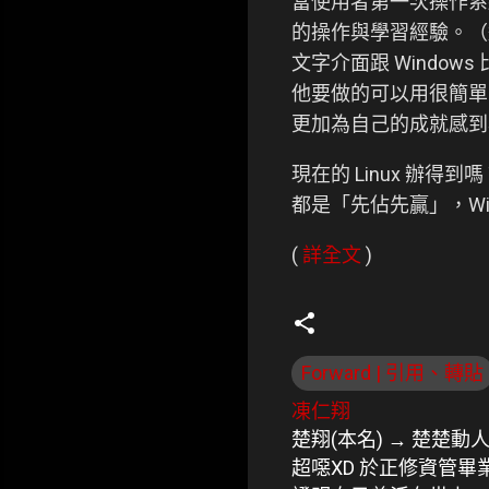
當使用者第一次操作系
的操作與學習經驗。（這
文字介面跟 Window
他要做的可以用很簡單的
更加為自己的成就感到
現在的 Linux 辦得
都是「先佔先贏」，Win
(
詳全文
)
Forward | 引用、轉貼
凍仁翔
楚翔(本名) → 楚楚動
超噁XD 於正修資管