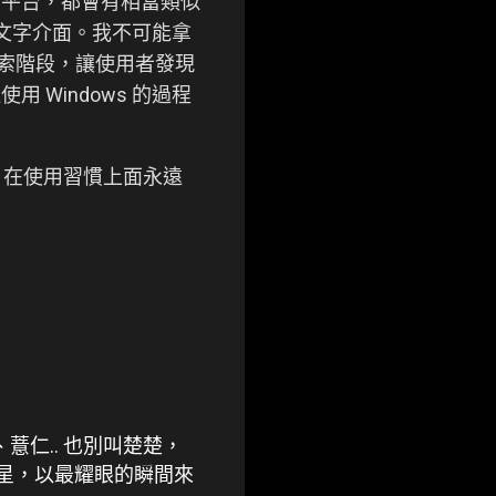
麼平台，都會有相當類似
 的文字介面。我不可能拿
服了摸索階段，讓使用者發現
Windows 的過程
不同。在使用習慣上面永遠
。
、薏仁.. 也別叫楚楚，
流星，以最耀眼的瞬間來