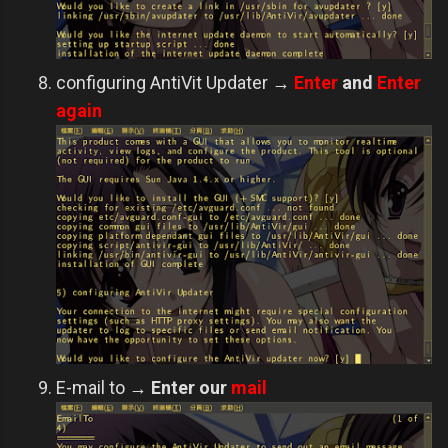
configuring AntiVit Updater →
Enter
and
Enter
again
E-mail to
→
Enter our
mail