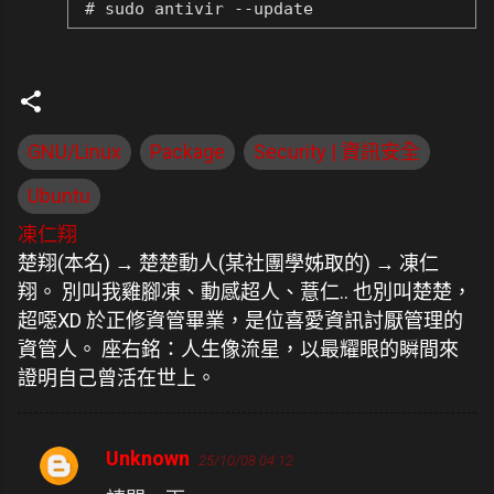
# sudo antivir --update
GNU/Linux
Package
Security | 資訊安全
Ubuntu
凍仁翔
楚翔(本名) → 楚楚動人(某社團學姊取的) → 凍仁
翔。 別叫我雞腳凍、動感超人、薏仁.. 也別叫楚楚，
超噁XD 於正修資管畢業，是位喜愛資訊討厭管理的
資管人。 座右銘：人生像流星，以最耀眼的瞬間來
證明自己曾活在世上。
Unknown
25/10/08 04:12
留