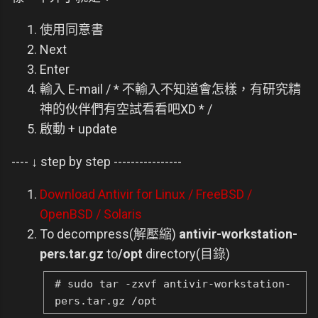
使用同意書
Next
Enter
輸入 E-mail / * 不輸入不知道會怎樣，有研究精
神的伙伴們有空試看看吧XD * /
啟動 + update
---- ↓ step by step ----------------
Download Antivir for Linux / FreeBSD /
OpenBSD / Solaris
To decompress(解壓縮)
antivir-workstation-
pers.tar.gz
to
/opt
directory(目錄)
# sudo tar -zxvf antivir-workstation-
pers.tar.gz /opt