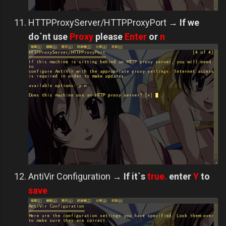
HTTPProxyServer/HTTPProxyPort
→
If we
do`nt use
Proxy
please
Enter
or
n
AntiVir Configuration
→
If it`s
true.
enter
Y
to
save