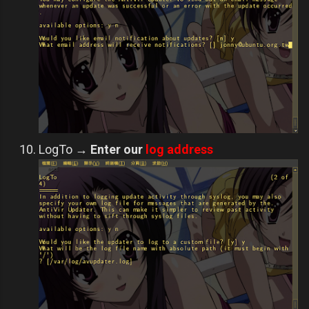
LogTo
→
Enter our
log address