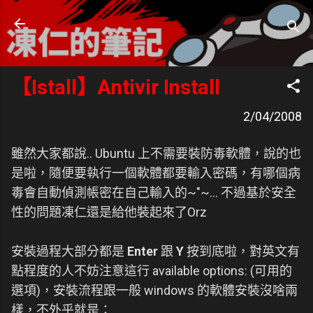
跳到主要內容
凍仁的筆記
- https://note.drx.tw
【Istall】Antivir Install
2/04/2008
雖然大家都說.. Ubuntu 上不需要裝防毒軟體，說的也
是啦，隨便要執行一個軟體都要輸入密碼，有哪個病
毒會自動偵測帳密在自己輸入的~"~... 不過基於安全
性的問題凍仁還是給他裝起來了Orz
安裝過程大部分都是
Enter
跟
Y
按到底啦，對英文有
點程度的人不妨注意這行 available options: (可用的
選項)，安裝流程跟一般 windows 的軟體安裝沒啥兩
樣，不外乎就是：