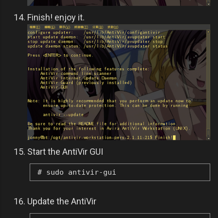
Finish! enjoy it.
Start the AntiVir GUI
# sudo antivir-gui
Update the AntiVir