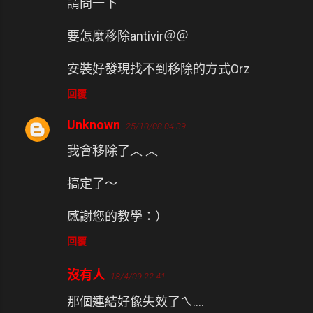
請問一下
言
要怎麼移除antivir＠＠
安裝好發現找不到移除的方式Orz
回覆
Unknown
25/10/08 04:39
我會移除了︿ ︿
搞定了～
感謝您的教學：）
回覆
沒有人
18/4/09 22:41
那個連結好像失效了ㄟ....