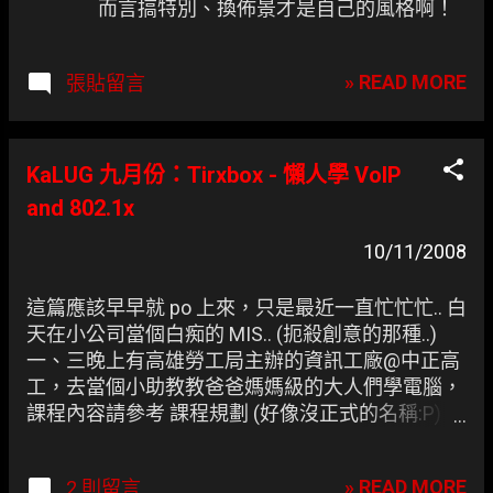
而言搞特別、換佈景才是自己的風格啊！
» READ MORE
張貼留言
KaLUG 九月份：Tirxbox - 懶人學 VoIP
and 802.1x
10/11/2008
這篇應該早早就 po 上來，只是最近一直忙忙忙.. 白
天在小公司當個白痴的 MIS.. (扼殺創意的那種..)
一、三晚上有高雄勞工局主辦的資訊工廠@中正高
工，去當個小助教教爸爸媽媽級的大人們學電腦，
課程內容請參考 課程規劃 (好像沒正式的名稱:P) ，
聽 MozTW 的 Toomore 、 Irvin 說這是他們第一次
找社群的伙伴來講課，效果也挺不錯的。 四晚上去
» READ MORE
2 則留言
高應大找 lightwind 那位苦命的 CCNA 社長討論社