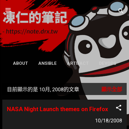
跳到主要內容
凍仁的筆記
- https://note.drx.tw
網頁
ABOUT
ANSIBLE
ARTIFACT
DEVOPS
UBUNTU
SEARCH
WIKI
更多…
目前顯示的是 10月, 2008的文章
顯示全部
GRAVATAR
發
表
NASA Night Launch themes on Firefox
文
10/18/2008