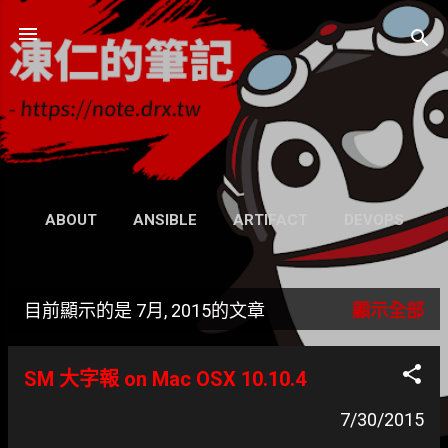
跳到主要內容
凍仁的筆記
- https://note.drx.tw
網頁
ABOUT
ANSIBLE
ARTIFACT
DEVOPS
UBUNTU
SEARCH
WIKI
更多…
目前顯示的是 7月, 2015的文章
顯示全部
GRAVATAR
發
表
SM 大字報 on Mac OSX 10.10.4
文
7/30/2015