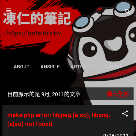
跳到主要內容
凍仁的筆記
- https://note.drx.tw
網頁
ABOUT
ANSIBLE
ARTIFACT
DEVOPS
UBUNTU
SEARCH
WIKI
更多…
目前顯示的是 9月, 2011的文章
顯示全部
GRAVATAR
發
表
make php error: libjpeg.(a|so), libpng.
文
(a|so) not found.
9/08/2011