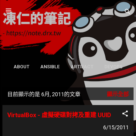
跳到主要內容
凍仁的筆記
- https://note.drx.tw
網頁
ABOUT
ANSIBLE
ARTIFACT
DEVOPS
UBUNTU
SEARCH
WIKI
更多…
目前顯示的是 6月, 2011的文章
顯示全部
GRAVATAR
發
表
VirtualBox - 虛擬硬碟對拷及重建 UUID
文
6/15/2011