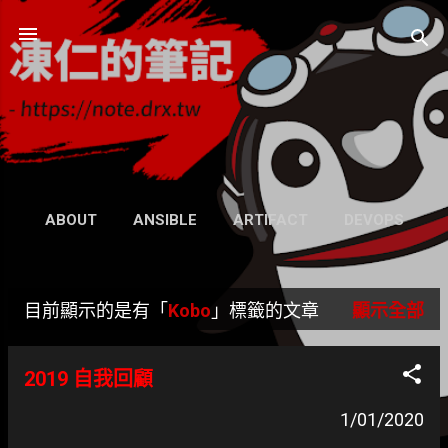
跳到主要內容
凍仁的筆記
- https://note.drx.tw
網頁
ABOUT
ANSIBLE
ARTIFACT
DEVOPS
UBUNTU
SEARCH
WIKI
更多…
目前顯示的是有「
Kobo
」標籤的文章
顯示全部
GRAVATAR
發
表
2019 自我回顧
文
1/01/2020