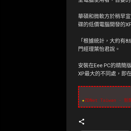
華碩和微軟方於稍早宣
碟的低價電腦開發的X
「根據統計，大約有8
門經理葉怡君說。
安裝在Eee PC的精
XP最大的不同處，即在
★
ZDNet Taiwan - 