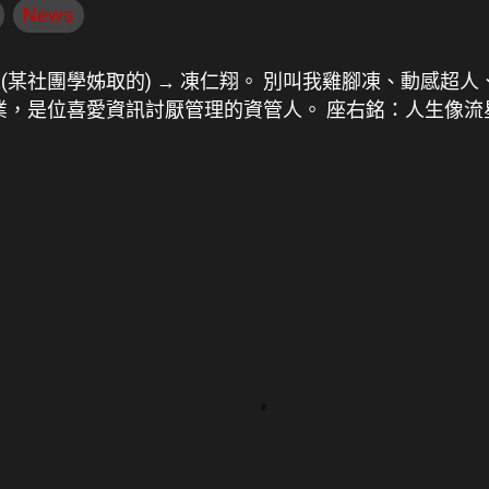
News
人(某社團學姊取的) → 凍仁翔。 別叫我雞腳凍、動感超人
畢業，是位喜愛資訊討厭管理的資管人。 座右銘：人生像