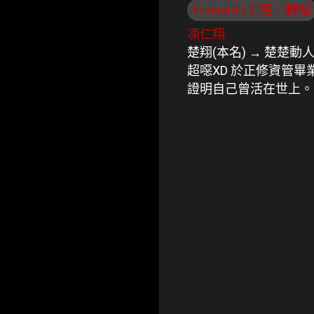
Forward | 引用、轉貼
凍仁翔
楚翔(本名) → 楚楚動
超噁XD 於正修資管
證明自己曾活在世上。
留
言