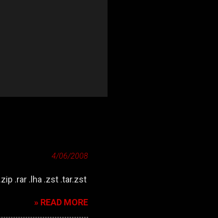
4/06/2008
zip .rar .lha .zst .tar.zst
» READ MORE