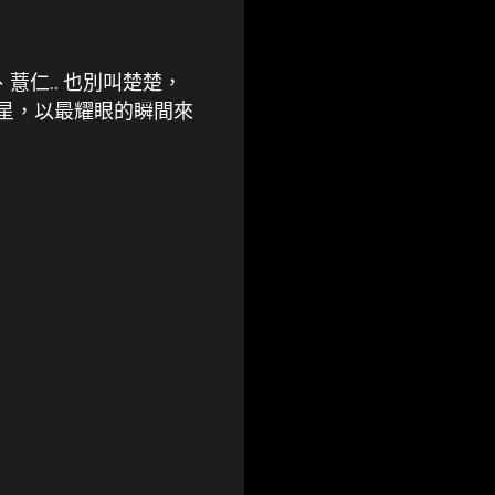
、薏仁.. 也別叫楚楚，
流星，以最耀眼的瞬間來