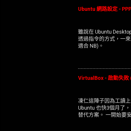
Ubuntu 網路設定 - PPP
雖說在 Ubuntu D
透過指令的方式，一來
適合 NB)。
VirtualBox - 啟動失敗 
凍仁這陣子因為工讀上的
Ubuntu 也快3個月了
替代方案。 一開始要安裝
每次新增完 XP 的