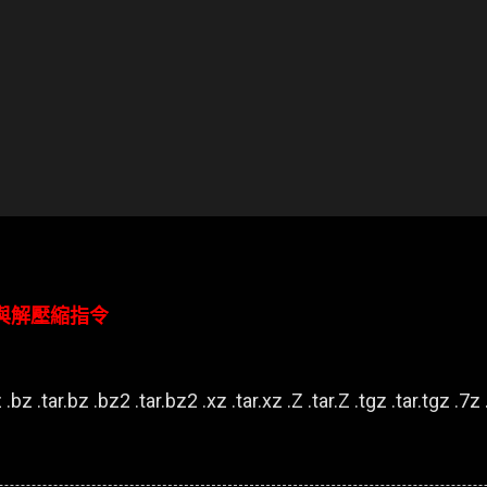
壓縮與解壓縮指令
.bz .tar.bz .bz2 .tar.bz2 .xz .tar.xz .Z .tar.Z .tgz .tar.tgz .7z .