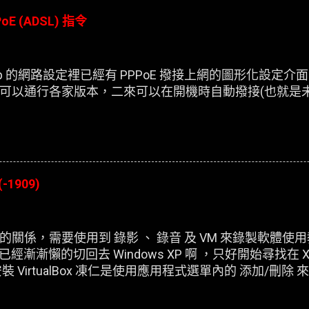
oE (ADSL) 指令
esktop 的網路設定裡已經有 PPPoE 撥接上網的圖形化設
可以通行各家版本，二來可以在開機時自動撥接(也就是
(-1909)
關係，需要使用到 錄影 、 錄音 及 VM 來錄製軟體使
，已經漸漸懶的切回去 Windows XP 啊 ，只好開始尋找在 X
 VirtualBox 凍仁是使用應用程式選單內的 添加/刪
虛擬機器，在開機時皆會出現以下的錯誤訊息：