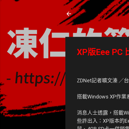
凍仁的筆記
- https://note.drx.tw
XP版Eee PC
ZDNet記者曠文溱 ／台北報
搭載Windows XP
消息人士透露，搭載Wi
些許出入：XP版本的E
鼠、4GB SD卡一