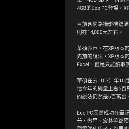
4GB的Eee PC登場，
目前含網路攝影機鏡頭的
則在14,000元左右。
華碩表示，在XP版本
先前的說法，XP版本的
Excel，但是只能讀取無
華碩在去（07）年10
估今年的銷量上看5百
的說法仍然是5百萬台
Eee PC固然成功
普、微星、宏碁等都預
型電腦使用者，首要的作