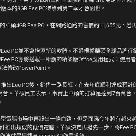
XP版本的8GB Eee PC得等到第二季才會問世。
華碩4GB Eee PC，在網路通路的售價約11,655元。
的Eee PC並不會增添新的軟體。不過根據華碩全球品牌
Eee PC亦將搭載一所謂的精簡版Offce應用程式：使用者
法修改PowerPoint。
月推出Eee PC後，銷售一路長紅。在去年底順利達成預計
萬台。華碩員工表示，事實上華碩的打算是達到7百萬台
。
在筆記型電腦市場中再殺出一條血路，但是面臨今年將有越來
計推出類似的低價電腦，華碩決定再搶先一步，將Eee P
法就是搭載Windows XP作業系統。