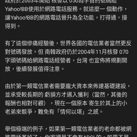
政府於2003年開始 核發以 050為字首的號碼給
Yahoo!BB使用於網路電話服務。就這麼一 個動作，
讓Yahoo!BB的網路電話晉升為全功能，打得通，接
得到。
有了這個慘痛經驗後，世界各國的電信業者當然更反
對號碼發放。但 南韓政府仍於2004年11月核發 070
字頭號碼給網路電話經營者，台灣 也宣佈將規劃開
放，後續發展值得注意。
由於第一類電信業者需要龐大資本來佈建基礎建設，
並承受較長期的 虧損方才邁入獲利（當然，其後的
報酬也相對可觀），現在一個原本 寄生於其上的小
老弟來競爭，難免有「情何以堪」之感。
舉個極端的例子，如果第一類電信業者的老命都被網