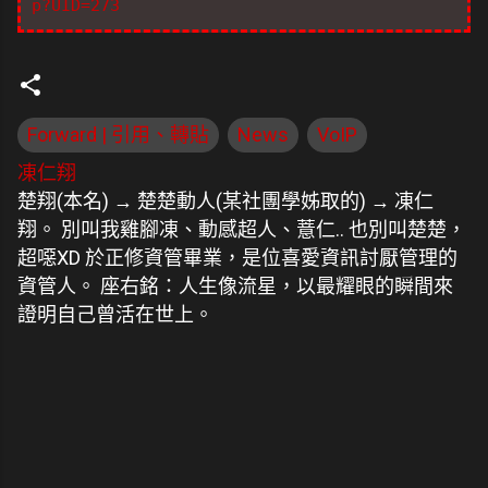
p?UID=273
Forward | 引用、轉貼
News
VoIP
凍仁翔
楚翔(本名) → 楚楚動人(某社團學姊取的) → 凍仁
翔。 別叫我雞腳凍、動感超人、薏仁.. 也別叫楚楚，
超噁XD 於正修資管畢業，是位喜愛資訊討厭管理的
資管人。 座右銘：人生像流星，以最耀眼的瞬間來
證明自己曾活在世上。
留
言