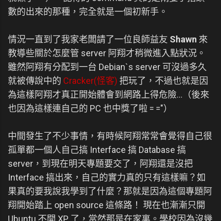
數的出來的那種，完全就是一個初新手。
情況一直到了我家老闆請了一位良師益友
Shawn
來
教導些關於怎麼管 server 阿翔才稍微進入點狀況。
雖然阿翔有分配到一台 Debian`s server 可沒過多久
就被傳說中的
Cracker(怪客)
把玩了，不過也就是因
為這樣阿翔才真正開始體會到網路上得危險...（後來
也因為這樣連自己的 PC 也中獎了啦 = ="）
中間發生了不少事情，有時候阿翔常常會覺得自己很
孤單都一個人自己搞 Interface 搞 Database 搞
server，到現在明天專題要交了，阿翔還是沒把
Interface 搞出來，自己的實力真的只有這樣嘛？如
果真的要我說我學到了什麼？那就是因為這個專題阿
翔開始踏上 open source 這條路！ 現在也漸漸只開
Ubuntu 不開 XP 了，當然那是在家裏。學校因為沒幾