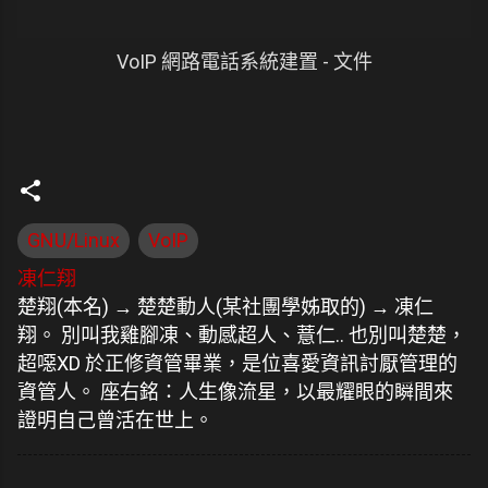
VoIP 網路電話系統建置 - 文件
GNU/Linux
VoIP
凍仁翔
楚翔(本名) → 楚楚動人(某社團學姊取的) → 凍仁
翔。 別叫我雞腳凍、動感超人、薏仁.. 也別叫楚楚，
超噁XD 於正修資管畢業，是位喜愛資訊討厭管理的
資管人。 座右銘：人生像流星，以最耀眼的瞬間來
證明自己曾活在世上。