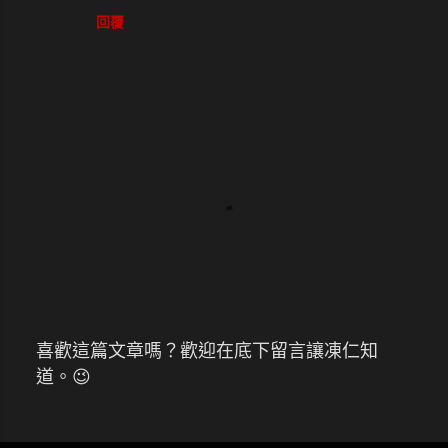
回覆
喜歡這篇文章嗎？歡迎在底下留言讓凍仁知
張
道。😉
貼
留