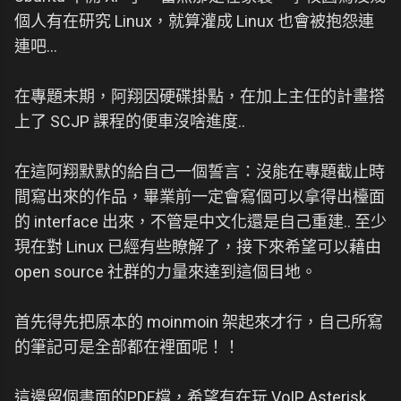
個人有在研究 Linux，就算灌成 Linux 也會被抱怨連
連吧...
在專題末期，阿翔因硬碟掛點，在加上主任的計畫搭
上了 SCJP 課程的便車沒啥進度..
在這阿翔默默的給自己一個誓言：沒能在專題截止時
間寫出來的作品，畢業前一定會寫個可以拿得出檯面
的 interface 出來，不管是中文化還是自己重建.. 至少
現在對 Linux 已經有些瞭解了，接下來希望可以藉由
open source 社群的力量來達到這個目地。
首先得先把原本的 moinmoin 架起來才行，自己所寫
的筆記可是全部都在裡面呢！！
這邊留個書面的PDF檔，希望有在玩 VoIP, Asterisk,