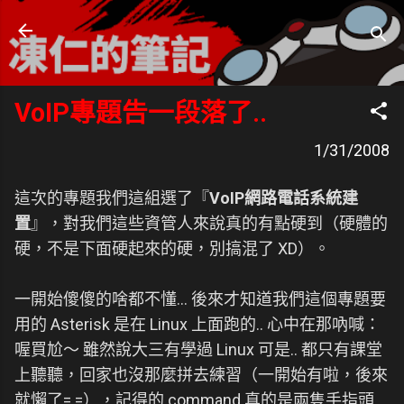
跳到主要內容
凍仁的筆記
- https://note.drx.tw
VoIP專題告一段落了..
1/31/2008
這次的專題我們這組選了『
VoIP網路電話系統建
置
』，對我們這些資管人來說真的有點硬到（硬體的
硬，不是下面硬起來的硬，別搞混了 XD）。
一開始傻傻的啥都不懂... 後來才知道我們這個專題要
用的 Asterisk 是在 Linux 上面跑的.. 心中在那吶喊：
喔買尬～ 雖然說大三有學過 Linux 可是.. 都只有課堂
上聽聽，回家也沒那麼拼去練習（一開始有啦，後來
就懶了= =），記得的 command 真的是兩隻手指頭